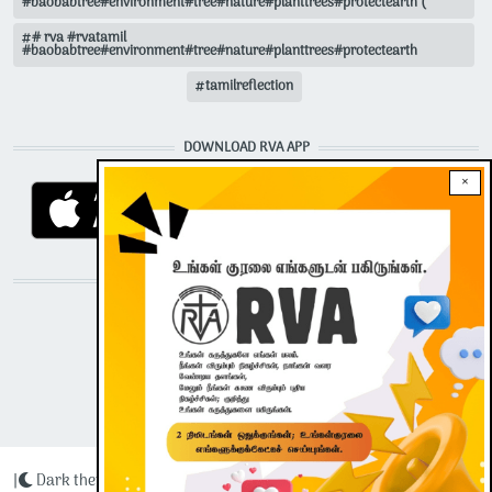
#baobabtree#environment#tree#nature#planttrees#protectearth (
# rva #rvatamil
#baobabtree#environment#tree#nature#planttrees#protectearth
tamilreflection
DOWNLOAD RVA APP
×
STAY CONNECTED WITH US!
|
Dark theme