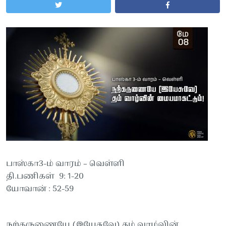
பாஸ்கா3-ம் வாரம் – வெள்ளி
தி.பணிகள் 9: 1-20
யோவான் : 52-59
நற்கருணையே (இயேசுவே) தம் வாழ்வின்