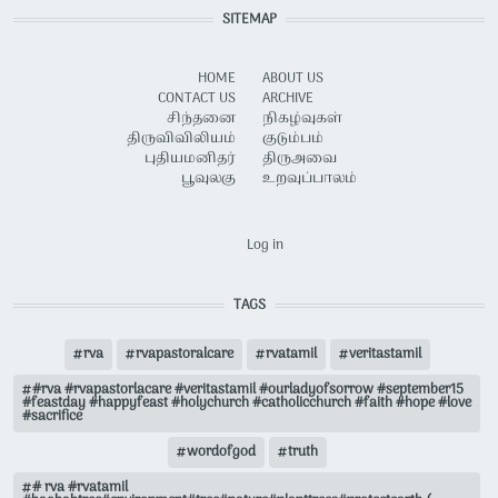
SITEMAP
HOME
ABOUT US
CONTACT US
ARCHIVE
சிந்தனை
நிகழ்வுகள்
திருவிவிலியம்
குடும்பம்
புதியமனிதர்
திருஅவை
பூவுலகு
உறவுப்பாலம்
USER ACCOUNT MENU
Log in
TAGS
rva
rvapastoralcare
rvatamil
veritastamil
#rva #rvapastorlacare #veritastamil #ourladyofsorrow #september15
#feastday #happyfeast #holychurch #catholicchurch #faith #hope #love
#sacrifice
wordofgod
truth
# rva #rvatamil