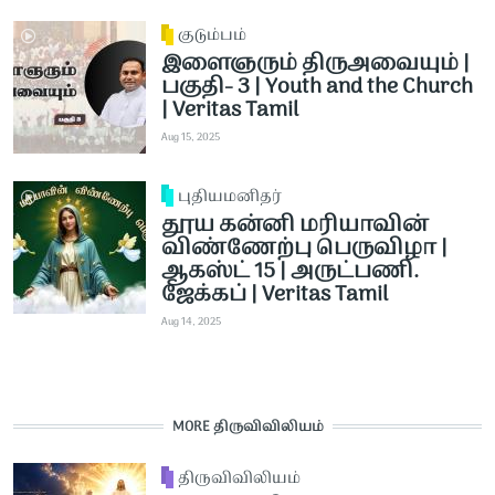
குடும்பம்
இளைஞரும் திருஅவையும் |
பகுதி- 3 | Youth and the Church
| Veritas Tamil
Aug 15, 2025
புதியமனிதர்
தூய கன்னி மரியாவின்
விண்ணேற்பு பெருவிழா |
ஆகஸ்ட் 15 | அருட்பணி.
ஜேக்கப் | Veritas Tamil
Aug 14, 2025
MORE திருவிவிலியம்
திருவிவிலியம்