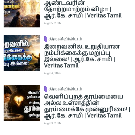
ஆண்டவரின்
தோற்றமாற்றம் விழா |
ஆர்.கே. சாமி | Veritas Tamil
Aug 05, 2026
திருவிவிலியம்
இறைவனில், உறுதியான
நம்பிக்கைக்கு மறுப்பு
இல்லை! | ஆர்.கே. சாமி |
Veritas Tamil
Aug 04, 2026
திருவிவிலியம்
வெளிப்புறத் தூய்மையை
அல்ல உள்ளத்தின்
தூய்மைக்கே முன்னுரிமை! |
ஆர்.கே. சாமி | Veritas Tamil
Aug 03, 2026