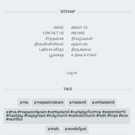
SITEMAP
HOME
ABOUT US
CONTACT US
ARCHIVE
சிந்தனை
நிகழ்வுகள்
திருவிவிலியம்
குடும்பம்
புதியமனிதர்
திருஅவை
பூவுலகு
உறவுப்பாலம்
USER ACCOUNT MENU
Log in
TAGS
rva
rvapastoralcare
rvatamil
veritastamil
#rva #rvapastorlacare #veritastamil #ourladyofsorrow #september15
#feastday #happyfeast #holychurch #catholicchurch #faith #hope #love
#sacrifice
truth
wordofgod