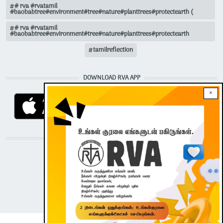
# rva #rvatamil
#baobabtree#environment#tree#nature#planttrees#protectearth (
# rva #rvatamil
#baobabtree#environment#tree#nature#planttrees#protectearth
tamilreflection
DOWNLOAD RVA APP
×
STAY CONNECTED WITH US!