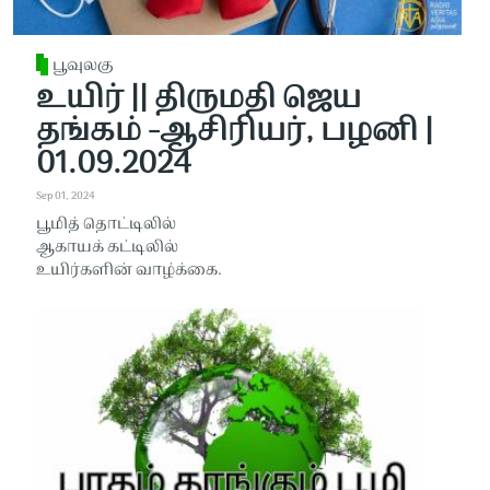
பூவுலகு
உயிர் || திருமதி ஜெய
தங்கம் -ஆசிரியர், பழனி |
01.09.2024
Sep 01, 2024
பூமித் தொட்டிலில்
ஆகாயக் கட்டிலில்
உயிர்களின் வாழ்க்கை.