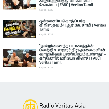
அருள்தந்தை ஜியாகோமோ
கோஸ்டா | FABC | Veritas Tamil
Aug 08, 2026
தன்னையே கொடுப்பதே
கிறிஸ்தவம்! | ஆர்.கே. சாமி | Veritas
Tamil
Aug 08, 2026
“ஒன்றிணைந்த பயணத்தின்
வெற்றி உள்ளூர் திருஅவைகளின்
வாழ்விலும் பணியிலும் உள்ளது” –
கர்தினால் மரியோ கிரெச் | FABC |
Veritas Tamil
Aug 08, 2026