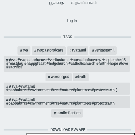
பூவுலகு
உறவுப்பாலம்
USER ACCOUNT MENU
Log in
TAGS
rva
rvapastoralcare
rvatamil
veritastamil
#rva #rvapastorlacare #veritastamil #ourladyofsorrow #september15
#feastday #happyfeast #holychurch #catholicchurch #faith #hope #love
#sacrifice
wordofgod
truth
# rva #rvatamil
#baobabtree#environment#tree#nature#planttrees#protectearth (
# rva #rvatamil
#baobabtree#environment#tree#nature#planttrees#protectearth
tamilreflection
DOWNLOAD RVA APP