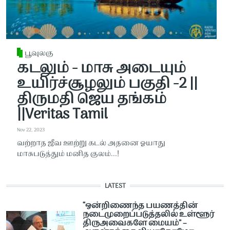
பூவுலகு
கடலும் - மாசு அடையும்
உயிர்ச்சூழலும் பகுதி -2 ||
திருமதி ஜெய தங்கம்
||Veritas Tamil
Nov 22, 2023
வற்றாத ஜீவ ஊற்று கடல் அதனை ஓயாது
மாசுபடுத்தும் மனித குலம்...!
LATEST
“ஒன்றிணைந்த பயணத்தின்
நடைமுறைப்படுத்தலில் உள்ளூர்
திருஅவைகளே மையம்” –