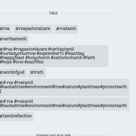
TAGS
rva
rvapastoralcare
rvatamil
veritastamil
#rva #rvapastorlacare #veritastamil
#ourladyofsorrow #september15 #feastday
#happyfeast #holychurch #catholicchurch #faith
#hope #love #sacrifice
wordofgod
truth
# rva #rvatamil
#baobabtree#environment#tree#nature#planttrees#protectearth
(
# rva #rvatamil
#baobabtree#environment#tree#nature#planttrees#protectearth
tamilreflection