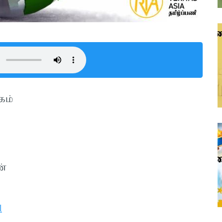
்கம்
ன்
​