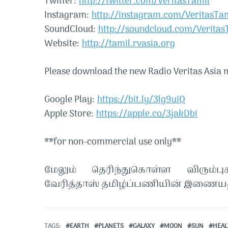
Twitter:
http://twitter.com/VeritasTamil​​
Instagram:
http://instagram.com/VeritasTami
SoundCloud:
http://soundcloud.com/VeritasTa
Website:
http://tamil.rvasia.org
Please download the new Radio Veritas Asia m
Google Play:
https://bit.ly/3lg9uIQ
Apple Store:
https://apple.co/3jakDbi
**for non-commercial use only**
மேலும் தெரிந்துகொள்ள விரும்பு
வேரித்தாஸ் தமிழ்ப்பணியின் இணையத
TAGS
EARTH
PLANETS
GALAXY
MOON
SUN
HEAL