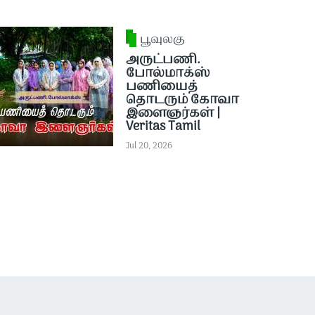
பூவுலகு
அருட்பணி.
போல்மாக்ஸ்
பணியைத்
தொடரும் கோவா
இளைஞர்கள் |
Veritas Tamil
Jul 20, 2026