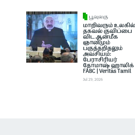
பூவுலகு
மாறிவரும் உலகில
தகவல் குவிப்பை
விட ஆன்மீக
ஞானமும்
பகுத்தறிதலும்
அவசியம்:
பேராசிரியர்
தோமாஷ் ஹாலிக் 
FABC | Veritas Tamil
Jul 29, 2026