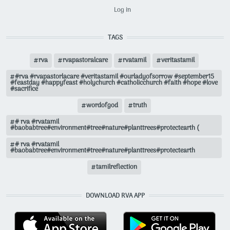
USER ACCOUNT MENU
Log in
TAGS
rva
rvapastoralcare
rvatamil
veritastamil
#rva #rvapastorlacare #veritastamil #ourladyofsorrow #september15
#feastday #happyfeast #holychurch #catholicchurch #faith #hope #love
#sacrifice
wordofgod
truth
# rva #rvatamil
#baobabtree#environment#tree#nature#planttrees#protectearth (
# rva #rvatamil
#baobabtree#environment#tree#nature#planttrees#protectearth
tamilreflection
DOWNLOAD RVA APP