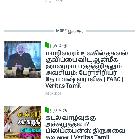
May 14, 2025
MORE பூவுலகு
பூவுலகு
மாறிவரும் உலகில் தகவல்
குவிப்பை விட ஆன்மீக
ஞானமும் பகுத்தறிதலும்
அவசியம்: பேராசிரியர்
தோமாஷ் ஹாலிக் | FABC |
Veritas Tamil
Jul 29, 2026
பூவுலகு
கடல் வாழ்வுக்கு
அச்சுறுத்தலா?
பிலிப்பைன்ஸ் திருஅவை
கவலை | Veritas Tamil