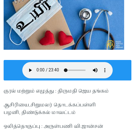
குரல் மற்றும் எழுத்து : திருமதி ஜெய தங்கம்
ஆசிரியை,சிறுமலர் தொடக்கப்பள்ளி
பழனி, திண்டுக்கல் மாவட்டம்
ஒலித்தொகுப்பு : அருள்பணி வி.ஜான்சன்