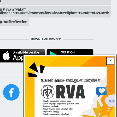
(
# rva #rvatamil
#baobabtree#environment#tree#nature#planttrees#protectearth
tamilreflection
DOWNLOAD RVA APP
×
STAY CONNECTED WITH US!