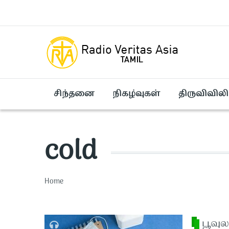
Skip to main content
சிந்தனை
நிகழ்வுகள்
திருவிவிலி
cold
Breadcrumb
Home
பூவுல