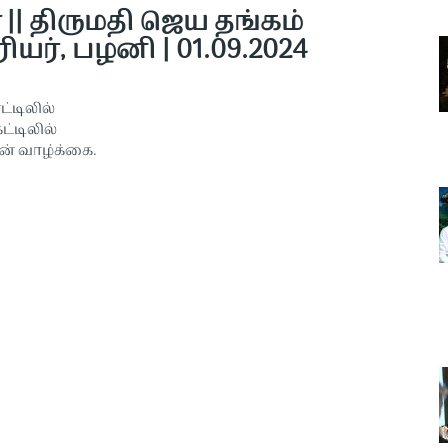
 || திருமதி ஜெய தங்கம்
ியர், பழனி | 01.09.2024
ட்டிலில்
ட்டிலில்
ன் வாழ்க்கை.