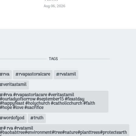
Aug 06, 2026
TAGS
rva
rvapastoralcare
rvatamil
veritastamil
#rva #rvapastorlacare #veritastamil
#ourladyofsorrow #september15 #feastday
#happyfeast #holychurch #catholicchurch #faith
#hope #love #sacrifice
wordofgod
truth
# rva #rvatamil
#baobabtree#environment#tree#nature#planttrees#protectearth