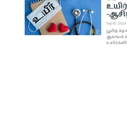
உயிர்
-ஆசிர
Sep 01, 2024
பூமித் தொ
ஆகாயக் க
உயிர்களி