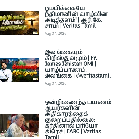
நம்பிக்கையே
நீதிமானின் வாழ்வின்
அடித்தளம்! | ஆர்.கே.
சாமி | Veritas Tamil
Aug 07, 2026
இலங்கையும்
கிறிஸ்துவமும் | Fr.
James Jenistan OMI |
யாழ்ப்பாணம்,
இலங்கை | @veritastamil ​
Aug 07, 2026
ஒன்றிணைந்த பயணம்
ஆயர்களின்
அதிகாரத்தைக்
குறைப்பதில்லை:
கர்தினால் மரியோ
கிரெச் | FABC | Veritas
Tamil