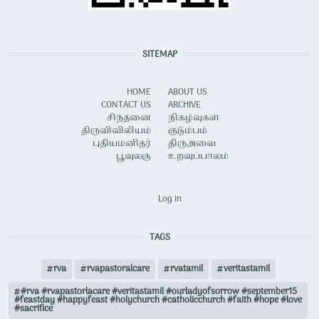
SITEMAP
HOME
ABOUT US
CONTACT US
ARCHIVE
சிந்தனை
நிகழ்வுகள்
திருவிவிலியம்
குடும்பம்
புதியமனிதர்
திருஅவை
பூவுலகு
உறவுப்பாலம்
USER ACCOUNT MENU
Log in
TAGS
rva
rvapastoralcare
rvatamil
veritastamil
#rva #rvapastorlacare #veritastamil #ourladyofsorrow #september15
#feastday #happyfeast #holychurch #catholicchurch #faith #hope #love
#sacrifice