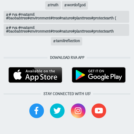
truth
wordofgod
# rva #rvatamil
#baobabtree#environment#tree#nature#planttrees#protectearth (
# rva #rvatamil
#baobabtree#environment#tree#nature#planttrees#protectearth
tamilreflection
DOWNLOAD RVA APP
STAY CONNECTED WITH US!