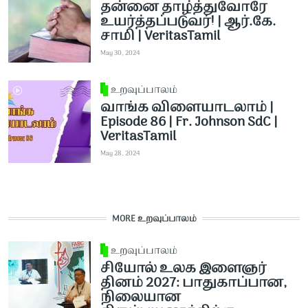
தன்னை தாழ்த்துவோரே
உயர்த்தப்படுவர்! | ஆர்.கே.
சாமி | VeritasTamil
May 30, 2024
உறவுப்பாலம்
வாங்க விளையாடலாம் |
Episode 86 | Fr. Johnson SdC |
VeritasTamil
May 28, 2024
MORE உறவுப்பாலம்
உறவுப்பாலம்
சியோல் உலக இளைஞர்
தினம் 2027: பாதுகாப்பான,
நிலையான