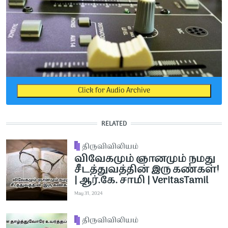
Click for Audio Archive
RELATED
திருவிவிலியம்
விவேகமும் ஞானமும் நமது
சீடத்துவத்தின் இரு கண்கள்!
| ஆர்.கே. சாமி | VeritasTamil
May 31, 2024
திருவிவிலியம்