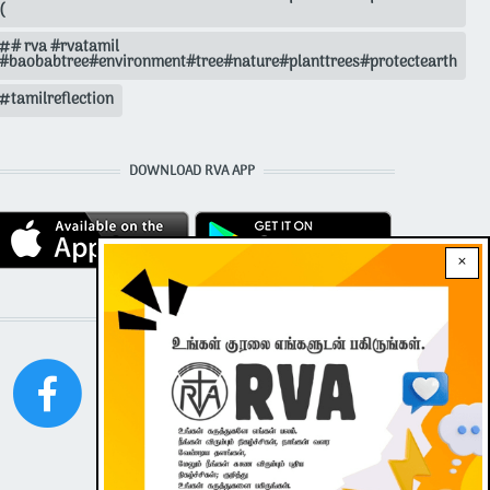
(
# rva #rvatamil
#baobabtree#environment#tree#nature#planttrees#protectearth
tamilreflection
DOWNLOAD RVA APP
×
STAY CONNECTED WITH US!