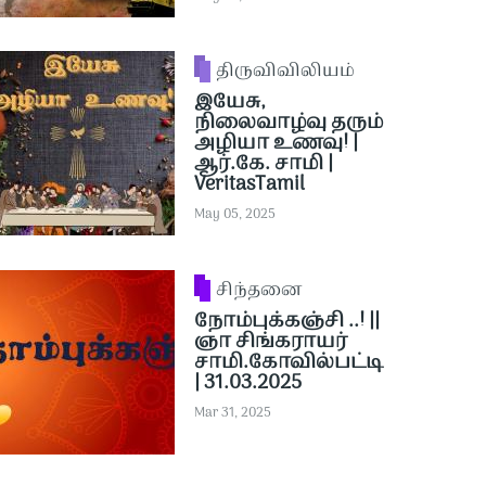
திருவிவிலியம்
இயேசு,
நிலைவாழ்வு தரும்
அழியா உணவு! |
ஆர்.கே. சாமி |
VeritasTamil
May 05, 2025
சிந்தனை
நோம்புக்கஞ்சி ..! ||
ஞா சிங்கராயர்
சாமி.கோவில்பட்டி
| 31.03.2025
Mar 31, 2025