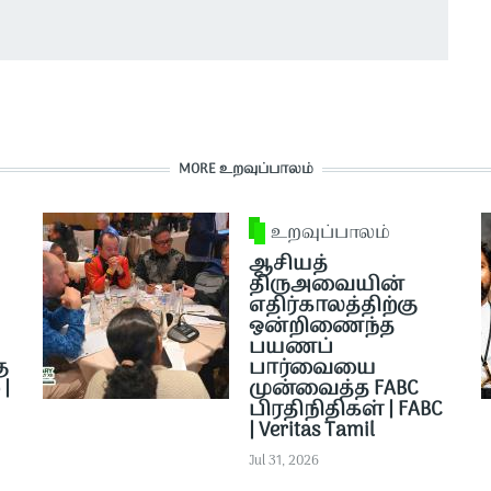
MORE உறவுப்பாலம்
உறவுப்பாலம்
ஆசியத்
திருஅவையின்
எதிர்காலத்திற்கு
ஒன்றிணைந்த
பயணப்
ு
பார்வையை
|
முன்வைத்த FABC
பிரதிநிதிகள் | FABC
| Veritas Tamil
Jul 31, 2026