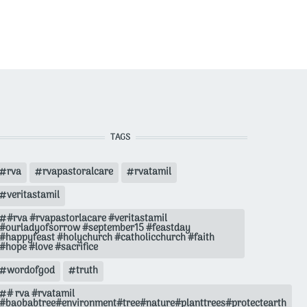
TAGS
rva
rvapastoralcare
rvatamil
veritastamil
#rva #rvapastorlacare #veritastamil
#ourladyofsorrow #september15 #feastday
#happyfeast #holychurch #catholicchurch #faith
#hope #love #sacrifice
wordofgod
truth
# rva #rvatamil
#baobabtree#environment#tree#nature#planttrees#protectearth