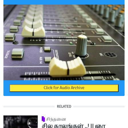
Click for Audio Archive
RELATED
சிந்தனை
சில காலங்கள் ..! || ஞா