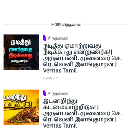
MORE சிந்தனை
சிந்தனை
நடித்து ஏமாற்றுவது
நீடிக்காது என்றுணர்க!|
அருள்பணி. முனைவர் செ.
ரெ. வெனி இளங்குமரன் |
Veritas Tamil
Aug 06, 2026
சிந்தனை
இடனறிந்து
கடமையாற்றிடுக! |
அருள்பணி. முனைவர் செ.
ரெ. வெனி இளங்குமரன் |
Veritas Tamil