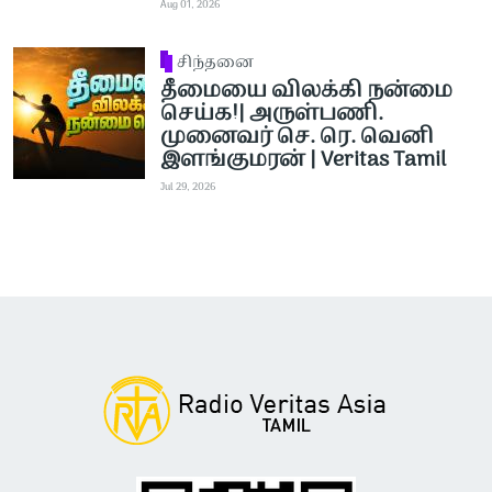
Aug 01, 2026
சிந்தனை
தீமையை விலக்கி நன்மை
செய்க!| அருள்பணி.
முனைவர் செ. ரெ. வெனி
இளங்குமரன் | Veritas Tamil
Jul 29, 2026