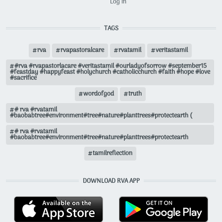
Log in
TAGS
rva
rvapastoralcare
rvatamil
veritastamil
#rva #rvapastorlacare #veritastamil #ourladyofsorrow #september15
#feastday #happyfeast #holychurch #catholicchurch #faith #hope #love
#sacrifice
wordofgod
truth
# rva #rvatamil
#baobabtree#environment#tree#nature#planttrees#protectearth (
# rva #rvatamil
#baobabtree#environment#tree#nature#planttrees#protectearth
tamilreflection
DOWNLOAD RVA APP