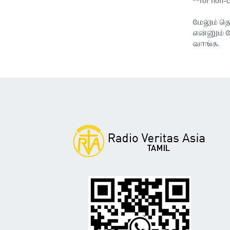
**for non-
மேலும் தெ
என்னும் 
வாங்க.