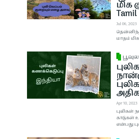
மிக 
Tamil
Jul 06, 2023
தென்னிந்
மாதம் ம
பூவுல
புலிக
நான்
புலி
அதிகர
Apr 10, 2023
புலிகள் ந
காடுகள் உ
என்பது பு