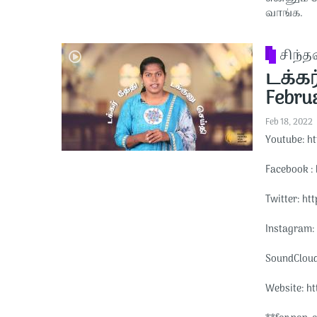
வாங்க.
சிந்
டக்கர
Februa
Feb 18, 2022
Youtube: ht
Facebook : 
Twitter: htt
Instagram: 
SoundCloud:
Website: htt