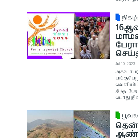
நிகழ்
16ஆவ
மாமன்
பேரா
செய்
Jul 10, 2023
அக்டோபரி
பங்குபெற
வெளியிட்
இந்த பேர
பொது நில
பூவுல
தென்
ஆண்ட