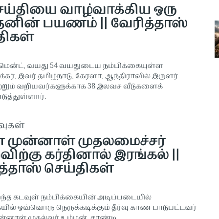
ெய்தியை வாழ்வாக்கிய ஒரு
னின் பயணம் || வேரித்தாஸ்
திகள்
மென்ட், வயது 54 வயதுடைய நம்பிக்கையுள்ள
கர், இவர் தமிழ்நாடு, கேரளா, ஆந்திராவில் இருளர்
ற்றும் வறியவர்களுக்காக 38 இலவச வீடுகளைக்
டுத்துள்ளார்.
வுகள்
 முன்னாள் முதலமைச்சர்
ிற்கு கர்தினால் இரங்கல் ||
த்தாஸ் செய்திகள்
ந்த கடவுள் நம்பிக்கையின் அடிப்படையில்
ில் ஒவ்வொரு நெருக்கடிக்கும் தீர்வு காண பாடுபட்டவர்
்னாள் முதல்வர் உம்மன் சாண்டி.