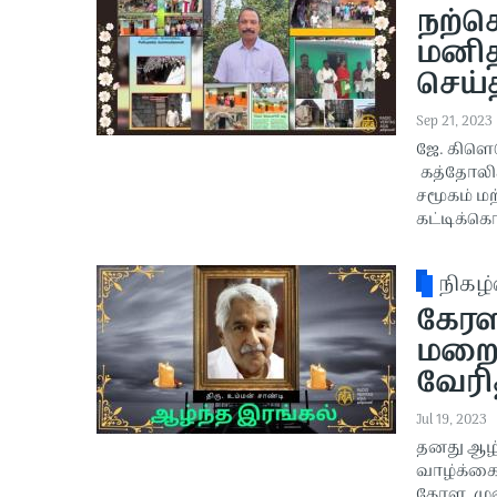
நற்ச
மனித
செய்
Sep 21, 2023
ஜே. கிளெ
கத்தோலிக்
சமூகம் ம
கட்டிக்கொ
நிகழ்
கேரள
மறைவ
வேரி
Jul 19, 2023
தனது ஆழ்
வாழ்க்கைய
கேரள முன