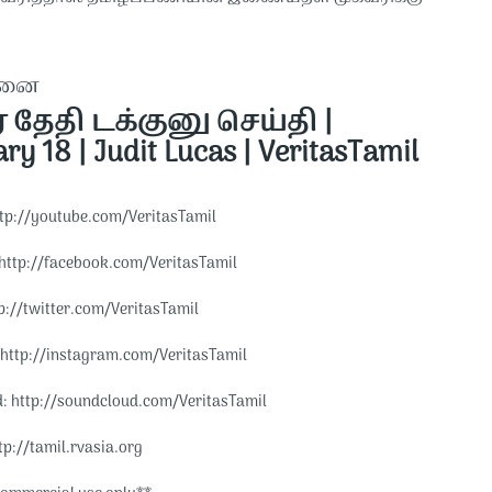
தனை
் தேதி டக்குனு செய்தி |
ry 18 | Judit Lucas | VeritasTamil
tp://youtube.com/VeritasTamil​​
http://facebook.com/VeritasTamil​​
p://twitter.com/VeritasTamil​​
http://instagram.com/VeritasTamil​​
 http://soundcloud.com/VeritasTamil​​
p://tamil.rvasia.org​​