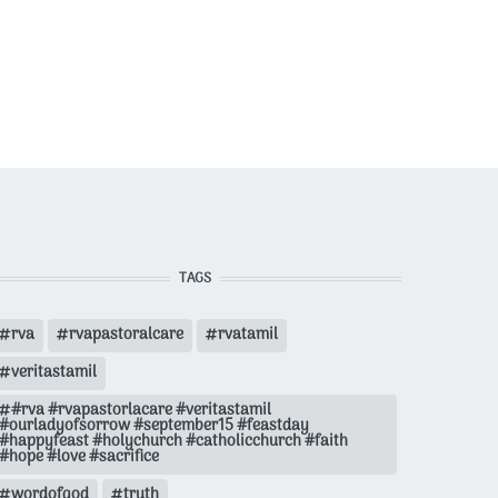
TAGS
rva
rvapastoralcare
rvatamil
veritastamil
#rva #rvapastorlacare #veritastamil
#ourladyofsorrow #september15 #feastday
#happyfeast #holychurch #catholicchurch #faith
#hope #love #sacrifice
wordofgod
truth