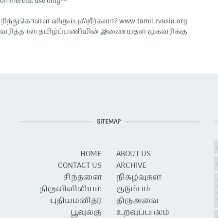
commercial use only**
ரிந்துகொள்ள விரும்புகிறீர்களா? www.tamil.rvasia.org
வேரித்தாஸ் தமிழ்ப்பணியின் இணையதள முகவரிக்கு
SITEMAP
HOME
ABOUT US
CONTACT US
ARCHIVE
சிந்தனை
நிகழ்வுகள்
திருவிவிலியம்
குடும்பம்
புதியமனிதர்
திருஅவை
பூவுலகு
உறவுப்பாலம்