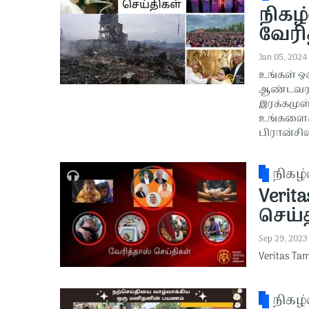
நிகழ்
வேரித
Jan 05, 2024
உங்கள் ஒ
ஆண்டவரா
இரக்கமுள
உங்களைக்
பிரான்சி
நிகழ்
Verit
செய்த
Sep 29, 2023
Veritas Ta
நிகழ்