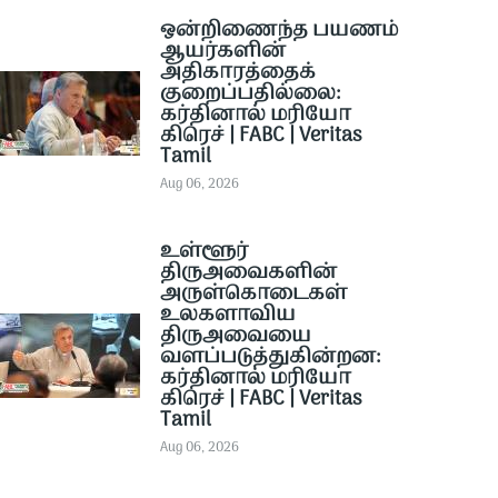
ஒன்றிணைந்த பயணம்
ஆயர்களின்
அதிகாரத்தைக்
குறைப்பதில்லை:
கர்தினால் மரியோ
கிரெச் | FABC | Veritas
Tamil
Aug 06, 2026
உள்ளூர்
திருஅவைகளின்
அருள்கொடைகள்
உலகளாவிய
திருஅவையை
வளப்படுத்துகின்றன:
கர்தினால் மரியோ
கிரெச் | FABC | Veritas
Tamil
Aug 06, 2026