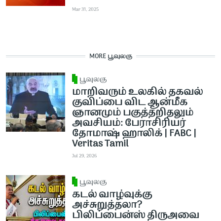
Mar 31, 2025
MORE பூவுலகு
பூவுலகு
மாறிவரும் உலகில் தகவல்
குவிப்பை விட ஆன்மீக
ஞானமும் பகுத்தறிதலும்
அவசியம்: பேராசிரியர்
தோமாஷ் ஹாலிக் | FABC |
Veritas Tamil
Jul 29, 2026
பூவுலகு
கடல் வாழ்வுக்கு
அச்சுறுத்தலா?
பிலிப்பைன்ஸ் திருஅவை