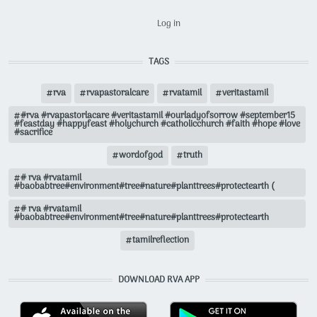
USER ACCOUNT MENU
Log in
TAGS
rva
rvapastoralcare
rvatamil
veritastamil
#rva #rvapastorlacare #veritastamil #ourladyofsorrow #september15
#feastday #happyfeast #holychurch #catholicchurch #faith #hope #love
#sacrifice
wordofgod
truth
# rva #rvatamil
#baobabtree#environment#tree#nature#planttrees#protectearth (
# rva #rvatamil
#baobabtree#environment#tree#nature#planttrees#protectearth
tamilreflection
DOWNLOAD RVA APP