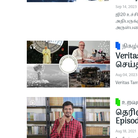
Sep 14, 2023
ஜி20 உச்ச
அதிபருக்
அருள்பண
நிகழ்
Verit
செய்த
Aug 04, 2023
Veritas Ta
உறவு
தெரிஞ
Episod
Aug 18, 2021