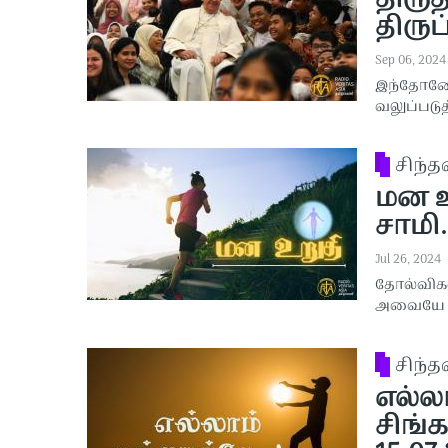
திரு
திரு
Sep 06, 2024
இந்தோனே
வலுப்படுத
சிந்
மன உற
சாமி.
Jul 26, 2024
தோல்விகள
அவையே வெ
சிந்
எல்லா
சிங்க