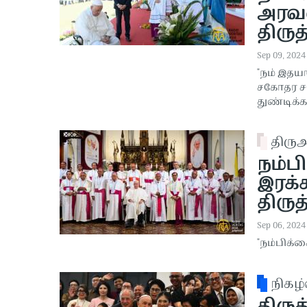
அரவ
திரு
Sep 09, 2024
"நம் இதயங
சகோதர சக
துண்டிக்க
திர
நம்பி
இரக்
திரு
Sep 06, 2024
"நம்பிக்க
நிகழ்