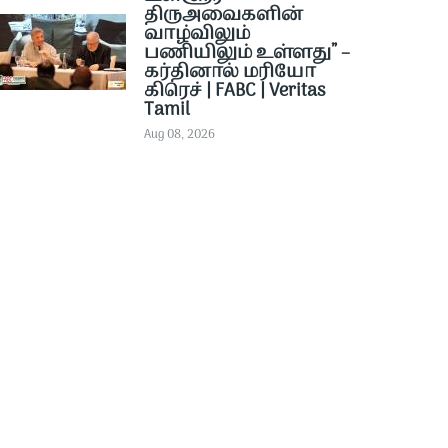
திருஅவைகளின்
வாழ்விலும்
பணியிலும் உள்ளது” –
கர்தினால் மரியோ
கிரெச் | FABC | Veritas
Tamil
Aug 08, 2026