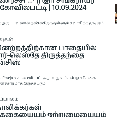
ுணர்ச்சி ...! || ஞா சிங்கராயர்
கோவில்பட்டி | 10.09.2024
 இருப்பவனால் தண்ணீருக்குள்ளும் சுவாசிக்க முடியும்.
வுகள்
னேற்றத்திற்கான பாதையில்
ர்-லெஸ்தே திருத்தந்தை
ன்சிஸ்
sa fé seja a vossa cultura"- அதாவது உங்கள் நம்பிக்கை
ாச்சாரமாக இருக்கட்டும்
ப்பாலம்
ோலிக்கர்கள்
ிக்கையையும் ஒற்றுமையையும்