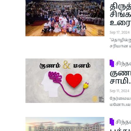
திரு
சிங்க
உரை
Sep 17, 2024
"தொழில்ந
சரியான வ
சிந்
குணம்
சாமி.
Sep 11, 2024
நேர்மையா
மனோபலம
சிந்