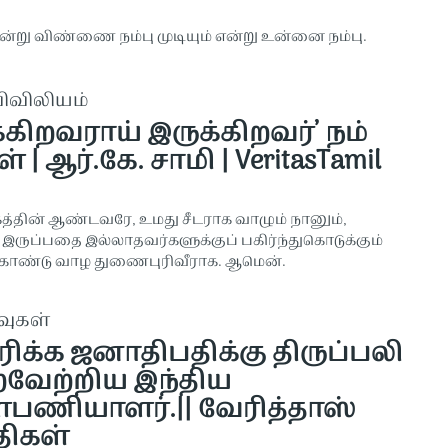
என்று விண்ணை நம்பு முடியும் என்று உன்னை நம்பு.
விவிலியம்
்கிறவராய் இருக்கிறவர்’ நம்
் | ஆர்.கே. சாமி | VeritasTamil
கத்தின் ஆண்டவரே, உமது சீடராக வாழும் நானும்,
 இருப்பதை இல்லாதவர்களுக்குப் பகிர்ந்துகொடுக்கும்
கொண்டு வாழ துணைபுரிவீராக. ஆமென்.
வுகள்
ிக்க ஜனாதிபதிக்கு திருப்பலி
வேற்றிய இந்திய
்பணியாளர்.|| வேரித்தாஸ்
திகள்