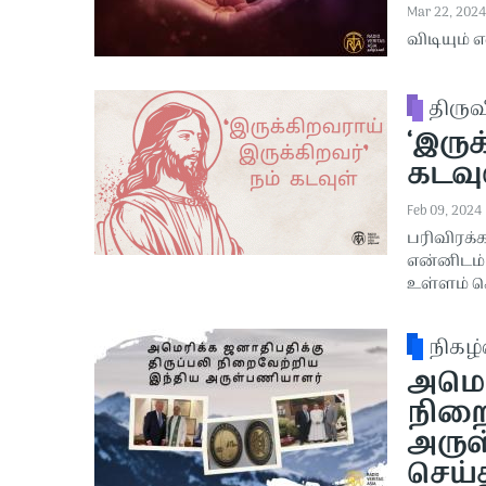
Mar 22, 2024
விடியும் 
திரு
‘இருக
கடவுள
Feb 09, 2024
பரிவிரக்
என்னிடம்
உள்ளம் 
நிகழ்
அமெர
நிறை
அருள
செய்