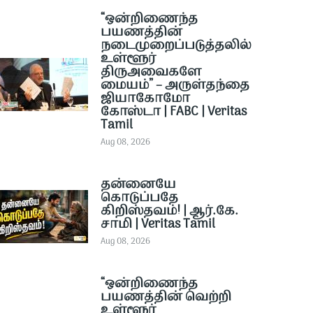
“ஒன்றிணைந்த
பயணத்தின்
நடைமுறைப்படுத்தலில்
உள்ளூர்
திருஅவைகளே
மையம்” – அருள்தந்தை
ஜியாகோமோ
கோஸ்டா | FABC | Veritas
Tamil
Aug 08, 2026
தன்னையே
கொடுப்பதே
கிறிஸ்தவம்! | ஆர்.கே.
சாமி | Veritas Tamil
Aug 08, 2026
“ஒன்றிணைந்த
பயணத்தின் வெற்றி
உள்ளூர்