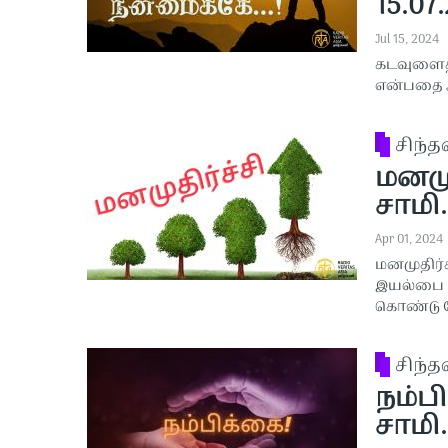
15.07
Jul 15, 2024
கடவுளைத்
என்பதை அ
சிந்
மனமுத
சாமி.
Apr 01, 2024
மனமுதிர்
இயல்பை ம
கொண்டு ந
சிந்
நம்பி
சாமி.