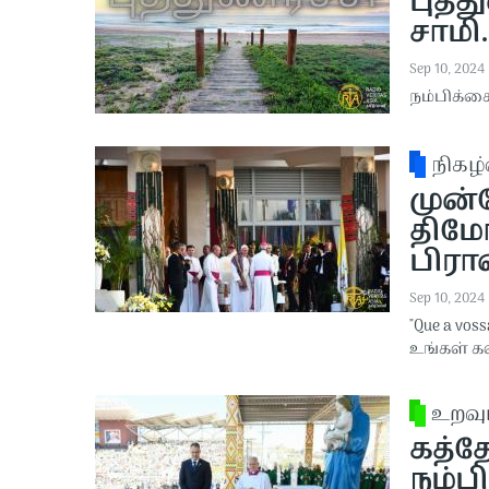
புத்த
சாமி.
Sep 10, 2024
நம்பிக்கை
நிகழ்
முன்
திமோ
பிரா
Sep 10, 2024
"Que a vos
உங்கள் கல
உறவு
கத்த
நம்ப