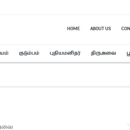
HOME
ABOUT US
CON
யம்
குடும்பம்
புதியமனிதர்
திருஅவை
ப
ுஅவை