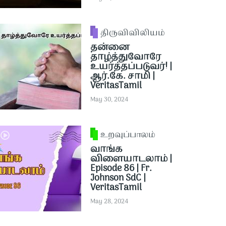
திருவிவிலியம்
தன்னை
தாழ்த்துவோரே
உயர்த்தப்படுவர்! |
ஆர்.கே. சாமி |
VeritasTamil
May 30, 2024
உறவுப்பாலம்
வாங்க
விளையாடலாம் |
Episode 86 | Fr.
Johnson SdC |
VeritasTamil
May 28, 2024