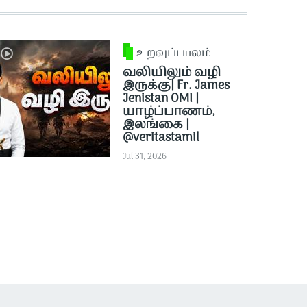
உறவுப்பாலம்
வலியிலும் வழி
இருக்கு| Fr. James
Jenistan OMI |
யாழ்ப்பாணம்,
இலங்கை |
@veritastamil ​
Jul 31, 2026