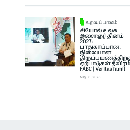
உறவுப்பாலம்
சியோல் உலக
இளைஞர் தினம்
2027:
பாதுகாப்பான,
நிலையான
திருப்பயணத்திற்க
ஏற்பாடுகள் தீவிரம் 
FABC | VeritasTamil
Aug 05, 2026