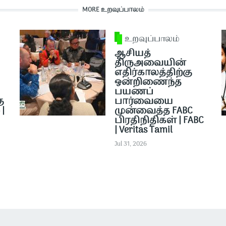
MORE உறவுப்பாலம்
உறவுப்பாலம்
ஆசியத்
திருஅவையின்
எதிர்காலத்திற்கு
ஒன்றிணைந்த
பயணப்
ு
பார்வையை
|
முன்வைத்த FABC
பிரதிநிதிகள் | FABC
| Veritas Tamil
Jul 31, 2026