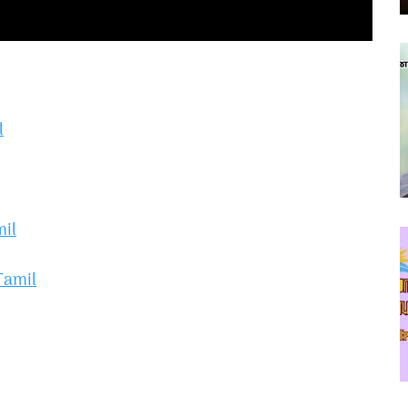
​
l​​
mil​​