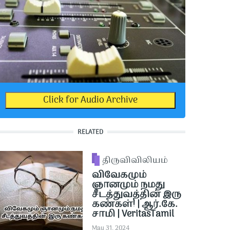
Click for Audio Archive
RELATED
திருவிவிலியம்
விவேகமும்
ஞானமும் நமது
சீடத்துவத்தின் இரு
கண்கள்! | ஆர்.கே.
சாமி | VeritasTamil
May 31, 2024