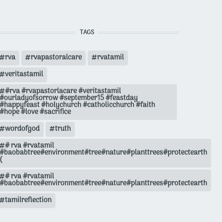
TAGS
rva
rvapastoralcare
rvatamil
veritastamil
#rva #rvapastorlacare #veritastamil
#ourladyofsorrow #september15 #feastday
#happyfeast #holychurch #catholicchurch #faith
#hope #love #sacrifice
wordofgod
truth
# rva #rvatamil
#baobabtree#environment#tree#nature#planttrees#protectearth
(
# rva #rvatamil
#baobabtree#environment#tree#nature#planttrees#protectearth
tamilreflection