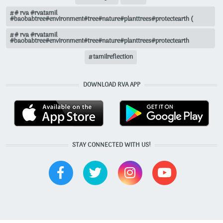
# rva #rvatamil
#baobabtree#environment#tree#nature#planttrees#protectearth (
# rva #rvatamil
#baobabtree#environment#tree#nature#planttrees#protectearth
tamilreflection
DOWNLOAD RVA APP
STAY CONNECTED WITH US!