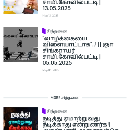
சாமி.கோவில்பட்டி |
13.05.2025
May 13, 2025
சிந்தனை
''வாழ்க்கையை
விளையாட்டாக''..! || ஞா
சிங்கராயர்
சாமி.கோவில்பட்டி |
05.05.2025
May 05, 2025
MORE சிந்தனை
சிந்தனை
நடித்து ஏமாற்றுவது
நீடிக்காது என்றுணர்க!|