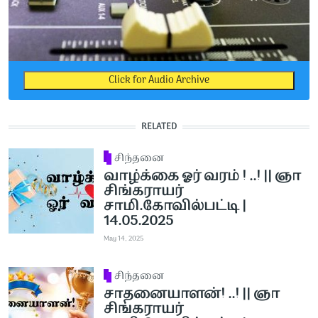
Click for Audio Archive
RELATED
சிந்தனை
வாழ்க்கை ஓர் வரம் ! ..! || ஞா
சிங்கராயர்
சாமி.கோவில்பட்டி |
14.05.2025
May 14, 2025
சிந்தனை
சாதனையாளன்! ..! || ஞா
சிங்கராயர்