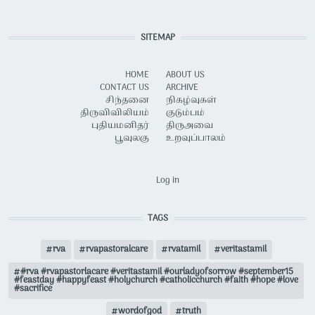
SITEMAP
HOME
ABOUT US
CONTACT US
ARCHIVE
சிந்தனை
நிகழ்வுகள்
திருவிவிலியம்
குடும்பம்
புதியமனிதர்
திருஅவை
பூவுலகு
உறவுப்பாலம்
USER ACCOUNT MENU
Log in
TAGS
rva
rvapastoralcare
rvatamil
veritastamil
#rva #rvapastorlacare #veritastamil #ourladyofsorrow #september15
#feastday #happyfeast #holychurch #catholicchurch #faith #hope #love
#sacrifice
wordofgod
truth