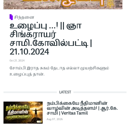
சிந்தனை
உழைப்பு ...! || ஞா
சிங்கராயர்
சாமி.கோவில்பட்டி |
21.10.2024
Oct 21, 2024
சோம்பி இராத சுகம் தேடாத எல்லா முயற்சிகளும்
உழைப்புத் தான்.
LATEST
நம்பிக்கையே நீதிமானின்
வாழ்வின் அடித்தளம்! | ஆர்.கே.
சாமி | Veritas Tamil
Aug 07, 2026