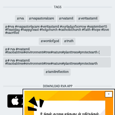
TAGS
rva
rvapastoralcare
rvatamil
veritastamil
#rva #rvapastorlacare #veritastamil #ourladyofsorrow #september15
#feastday #happyfeast #holychurch #catholicchurch #faith #hope #love
#sacrifice
wordofgod
truth
# rva #rvatamil
#baobabtree#environment#tree#nature#planttrees#protectearth (
# rva #rvatamil
#baobabtree#environment#tree#nature#planttrees#protectearth
tamilreflection
DOWNLOAD RVA APP
×