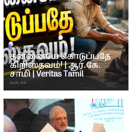
திருவிவிலியம்
தன்னையே கொடுப்பதே
கிறிஸ்தவம்! | ஆர்.கே.
சாமி | Veritas Tamil
Aug 08, 2026