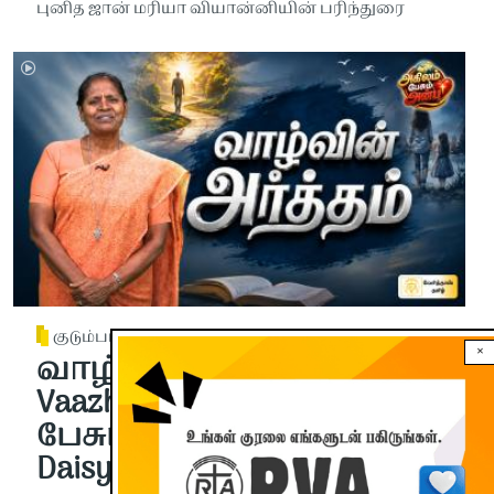
புனித ஜான் மரியா வியான்னியின் பரிந்துரை
குடும்பம்
×
வாழ்வின் அர்த்தம் |
Vaazhvin Artham | அகிலம்
பேசும் அன்பு | Sr. Margaret
Daisy | Chapter-26