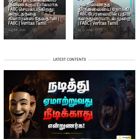
ஆசிய திருஅவையை
இணைக்கும் பாலமாக
ஒன்றிணைந்த
FABC செயல்படுகிறது:
திருஅவையை நோக்கி
அருட்தந்தை
FABC பேரவையில் புதிய
கிளாரன்ஸ் தேவதாஸ் |
கலந்துரையாடல் முறை
FABC | Veritas Tamil
| FABC | Veritas Tamil
Aug 04, 2026
Jul 31, 2026
LATEST CONTENTS