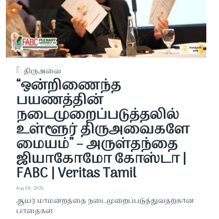
திருஅவை
“ஒன்றிணைந்த
பயணத்தின்
நடைமுறைப்படுத்தலில்
உள்ளூர் திருஅவைகளே
மையம்” – அருள்தந்தை
ஜியாகோமோ கோஸ்டா |
FABC | Veritas Tamil
Aug 08, 2026
ஆயர் மாமன்றத்தை நடைமுறைப்படுத்துவதற்கான
பாதைகள்