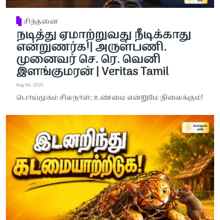
சிந்தனை
நடித்து ஏமாற்றுவது நீடிக்காது
என்றுணர்க!| அருள்பணி.
முனைவர் செ. ரெ. வெனி
இளங்குமரன் | Veritas Tamil
Aug 06, 2026
பொய்முகம் சிலநாள்; உண்மை என்றுமே நிலைக்கும்!