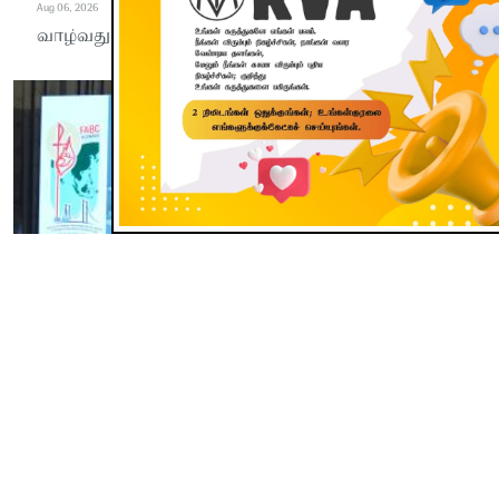
Aug 06, 2026
வாழ்வது ஒரு முறை வாழ்த்தட்டும் தலைமுறை
பூவுலகு
மாறிவரும் உலகில் தகவல்
குவிப்பை விட ஆன்மீக
ஞானமும் பகுத்தறிதலும்