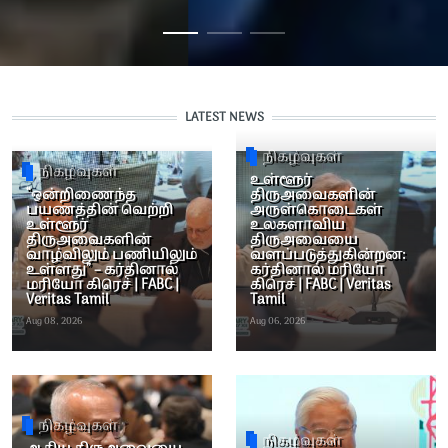
LATEST NEWS
நிகழ்வுகள்
நிகழ்வுகள்
உள்ளூர்
“ஒன்றிணைந்த
திருஅவைகளின்
பயணத்தின் வெற்றி
அருள்கொடைகள்
உள்ளூர்
உலகளாவிய
திருஅவைகளின்
திருஅவையை
வாழ்விலும் பணியிலும்
வளப்படுத்துகின்றன:
உள்ளது” – கர்தினால்
கர்தினால் மரியோ
மரியோ கிரெச் | FABC |
கிரெச் | FABC | Veritas
Veritas Tamil
Tamil
Aug 08, 2026
Aug 06, 2026
நிகழ்வுகள்
நிகழ்வுகள்