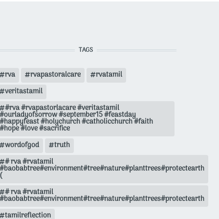
TAGS
rva
rvapastoralcare
rvatamil
veritastamil
#rva #rvapastorlacare #veritastamil
#ourladyofsorrow #september15 #feastday
#happyfeast #holychurch #catholicchurch #faith
#hope #love #sacrifice
wordofgod
truth
# rva #rvatamil
#baobabtree#environment#tree#nature#planttrees#protectearth
(
# rva #rvatamil
#baobabtree#environment#tree#nature#planttrees#protectearth
tamilreflection