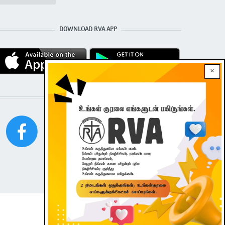
DOWNLOAD RVA APP
×
STAY CONNECTED WITH US!
|
Dark theme