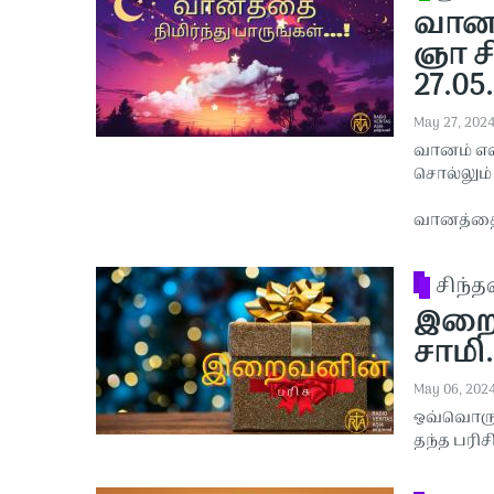
வானத்
ஞா ச
27.05
May 27, 202
வானம் என
சொல்லும்
வானத்தை ந
சிந்
இறைவ
சாமி.
May 06, 202
ஒவ்வொரு 
தந்த பரிச