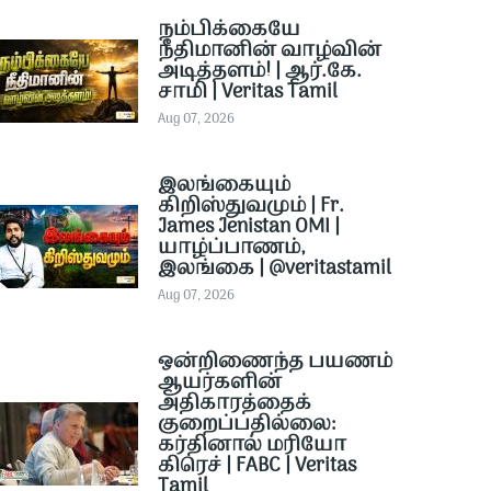
நம்பிக்கையே
நீதிமானின் வாழ்வின்
அடித்தளம்! | ஆர்.கே.
சாமி | Veritas Tamil
Aug 07, 2026
இலங்கையும்
கிறிஸ்துவமும் | Fr.
James Jenistan OMI |
யாழ்ப்பாணம்,
இலங்கை | @veritastamil ​
Aug 07, 2026
ஒன்றிணைந்த பயணம்
ஆயர்களின்
அதிகாரத்தைக்
குறைப்பதில்லை:
கர்தினால் மரியோ
கிரெச் | FABC | Veritas
Tamil