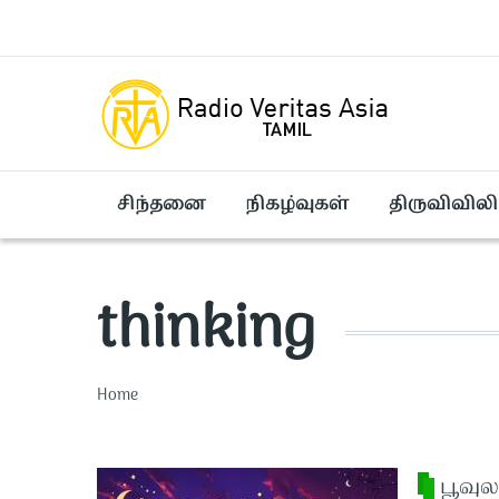
Skip to main content
சிந்தனை
நிகழ்வுகள்
திருவிவிலி
thinking
Breadcrumb
Home
பூவுல