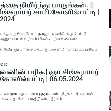
தை நிமிர்ந்து பாருங்கள். ||
ிங்கராயர் சாமி.கோவில்பட்டி |
.2024
4
க்கு ஒரு போதிமரம், நாளும் எனக்கொரு செய்தி
 எனும் பாடல் வரிகள் மிகப்பெரிய உண்மை.
ிமிர்ந்து பார்க்கும் போது, அதன் பிரமாண்டம் புரியும்.
தனை
னின் பரிசு.| ஞா சிங்கராயர்
கோவில்பட்டி | 06.05.2024
4
கணமும் ஒரு வாய்ப்பு.நழுவ விடாதீர்கள். இறைவன்
ினை உதாசீனப் படுத்தி விடாதீர்கள்.