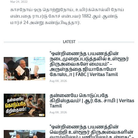
Mar 24, 2022
காசநோய் ஒரு தொற்றுநோய், உயிர்க்கொல்லி நோய்
என்பதை ராபர்டு கோச் என்பவர் 1882 ஆம் ஆண்டு
மார்ச் 24 அன்று கண்டுபிடித்தார்.
LATEST
“ஒன்றிணைந்த பயணத்தின்
நடைமுறைப்படுத்தலில் உள்ளூர்
திருஅவைகளே மையம்” –
அருள்தந்தை ஜியாகோமோ
கோஸ்டா | FABC | Veritas Tamil
Aug 08, 2026
தன்னையே கொடுப்பதே
கிறிஸ்தவம்! | ஆர்.கே. சாமி | Veritas
Tamil
Aug 08, 2026
“ஒன்றிணைந்த பயணத்தின்
வெற்றி உள்ளூர் திருஅவைகளின்
வாழ்விலும் பணியிலும் உள்ளது” –