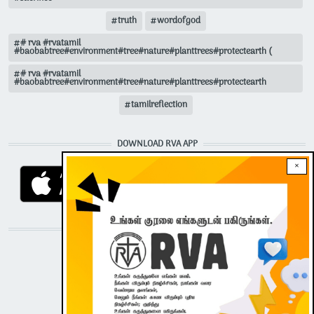
truth
wordofgod
# rva #rvatamil
#baobabtree#environment#tree#nature#planttrees#protectearth (
# rva #rvatamil
#baobabtree#environment#tree#nature#planttrees#protectearth
tamilreflection
DOWNLOAD RVA APP
×
STAY CONNECTED WITH US!