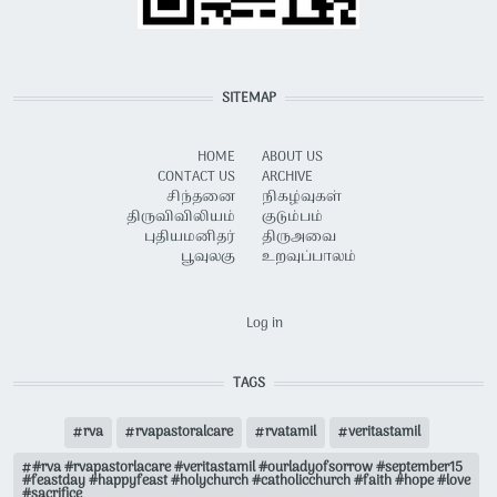
SITEMAP
HOME
ABOUT US
CONTACT US
ARCHIVE
சிந்தனை
நிகழ்வுகள்
திருவிவிலியம்
குடும்பம்
புதியமனிதர்
திருஅவை
பூவுலகு
உறவுப்பாலம்
USER ACCOUNT MENU
Log in
TAGS
rva
rvapastoralcare
rvatamil
veritastamil
#rva #rvapastorlacare #veritastamil #ourladyofsorrow #september15
#feastday #happyfeast #holychurch #catholicchurch #faith #hope #love
#sacrifice