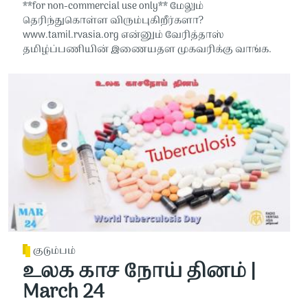
**for non-commercial use only** மேலும்
தெரிந்துகொள்ள விரும்புகிறீர்களா?
www.tamil.rvasia.org என்னும் வேரித்தாஸ்
தமிழ்ப்பணியின் இணையதள முகவரிக்கு வாங்க.
குடும்பம்
உலக காச நோய் தினம் |
March 24