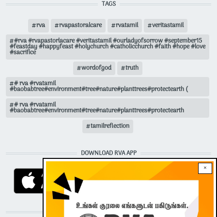
TAGS
rva
rvapastoralcare
rvatamil
veritastamil
#rva #rvapastorlacare #veritastamil #ourladyofsorrow #september15
#feastday #happyfeast #holychurch #catholicchurch #faith #hope #love
#sacrifice
wordofgod
truth
# rva #rvatamil
#baobabtree#environment#tree#nature#planttrees#protectearth (
# rva #rvatamil
#baobabtree#environment#tree#nature#planttrees#protectearth
tamilreflection
DOWNLOAD RVA APP
×
STAY CONNECTED WITH US!