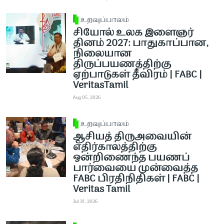
உறவுப்பாலம்
சியோல் உலக இளைஞர்
தினம் 2027: பாதுகாப்பான,
நிலையான
திருப்பயணத்திற்கு
ஏற்பாடுகள் தீவிரம் | FABC |
VeritasTamil
Aug 05, 2026
உறவுப்பாலம்
ஆசியத் திருஅவையின்
எதிர்காலத்திற்கு
ஒன்றிணைந்த பயணப்
பார்வையை முன்வைத்த
FABC பிரதிநிதிகள் | FABC |
Veritas Tamil
Jul 31, 2026