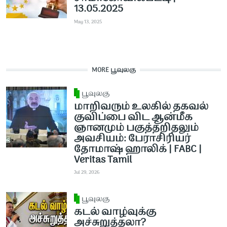
13.05.2025
May 13, 2025
MORE பூவுலகு
பூவுலகு
மாறிவரும் உலகில் தகவல்
குவிப்பை விட ஆன்மீக
ஞானமும் பகுத்தறிதலும்
அவசியம்: பேராசிரியர்
தோமாஷ் ஹாலிக் | FABC |
Veritas Tamil
Jul 29, 2026
பூவுலகு
கடல் வாழ்வுக்கு
அச்சுறுத்தலா?