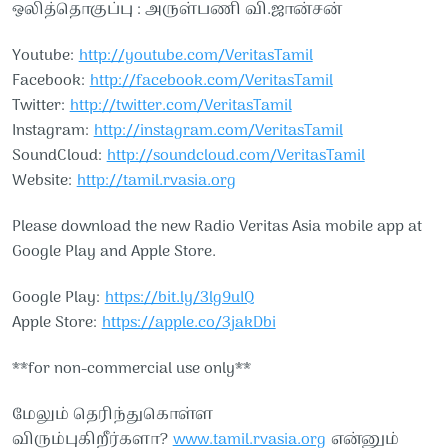
ஒலித்தொகுப்பு : அருள்பணி வி.ஜான்சன்
Youtube:
http://youtube.com/VeritasTamil​​
Facebook:
http://facebook.com/VeritasTamil​​
Twitter:
http://twitter.com/VeritasTamil​​
Instagram:
http://instagram.com/VeritasTamil​​
SoundCloud:
http://soundcloud.com/VeritasTamil​​
Website:
http://tamil.rvasia.org
Please download the new Radio Veritas Asia mobile app at
Google Play and Apple Store.
Google Play:
https://bit.ly/3lg9uIQ
Apple Store:
https://apple.co/3jakDbi
**for non-commercial use only**
மேலும் தெரிந்துகொள்ள
விரும்புகிறீர்களா?
www.tamil.rvasia.org
என்னும்