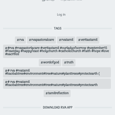
USER ACCOUNT MENU
Log in
TAGS
rva
rvapastoralcare
rvatamil
veritastamil
#rva #rvapastorlacare #veritastamil #ourladyofsorrow #september15
#feastday #happyfeast #holychurch #catholicchurch #faith #hope #love
#sacrifice
wordofgod
truth
# rva #rvatamil
#baobabtree#environment#tree#nature#planttrees#protectearth (
# rva #rvatamil
#baobabtree#environment#tree#nature#planttrees#protectearth
tamilreflection
DOWNLOAD RVA APP