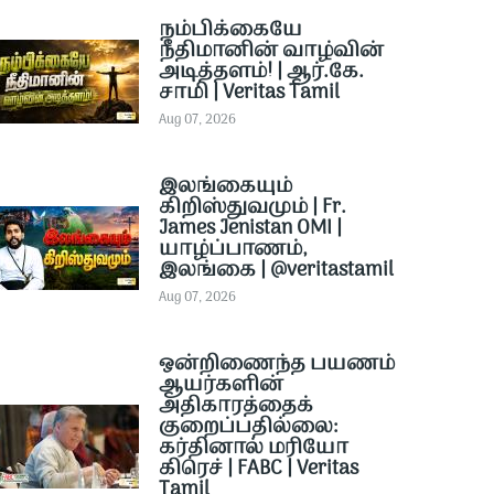
நம்பிக்கையே
நீதிமானின் வாழ்வின்
அடித்தளம்! | ஆர்.கே.
சாமி | Veritas Tamil
Aug 07, 2026
இலங்கையும்
கிறிஸ்துவமும் | Fr.
James Jenistan OMI |
யாழ்ப்பாணம்,
இலங்கை | @veritastamil ​
Aug 07, 2026
ஒன்றிணைந்த பயணம்
ஆயர்களின்
அதிகாரத்தைக்
குறைப்பதில்லை:
கர்தினால் மரியோ
கிரெச் | FABC | Veritas
Tamil