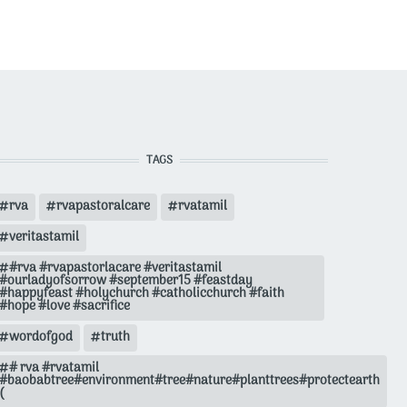
TAGS
rva
rvapastoralcare
rvatamil
veritastamil
#rva #rvapastorlacare #veritastamil
#ourladyofsorrow #september15 #feastday
#happyfeast #holychurch #catholicchurch #faith
#hope #love #sacrifice
wordofgod
truth
# rva #rvatamil
#baobabtree#environment#tree#nature#planttrees#protectearth
(