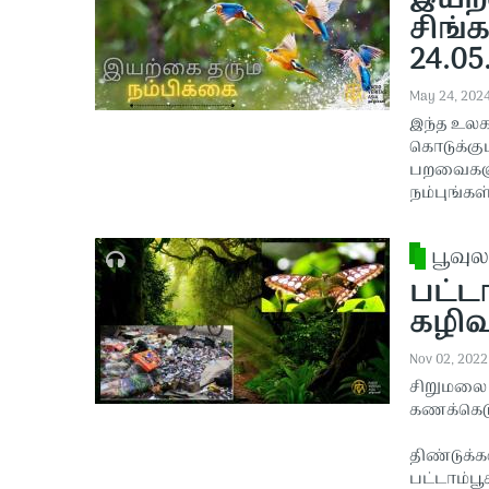
இயற்
சிங்க
24.05
May 24, 202
இந்த உலக
கொடுக்கும
பறவைகளும
நம்புங்கள்.
பூவுல
பட்டா
கழிவு
Nov 02, 2022
சிறுமலை ம
கணக்கெடுப
திண்டுக்க
பட்டாம்பூ