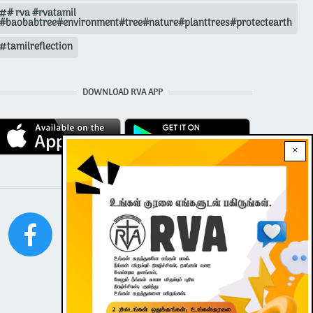
# rva #rvatamil
#baobabtree#environment#tree#nature#planttrees#protectearth
tamilreflection
DOWNLOAD RVA APP
×
STAY CONNECTED WITH US!