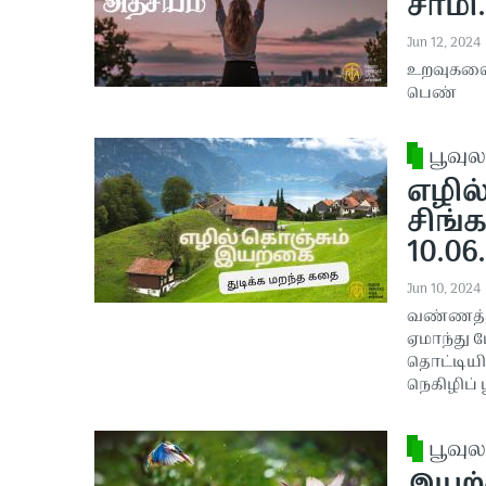
சாமி.
Jun 12, 2024
உறவுகளை
பெண்
பூவுல
எழில
சிங்க
10.06
Jun 10, 2024
வண்ணத்து
ஏமாந்து
தொட்டியி
நெகிழிப் ப
பூவுல