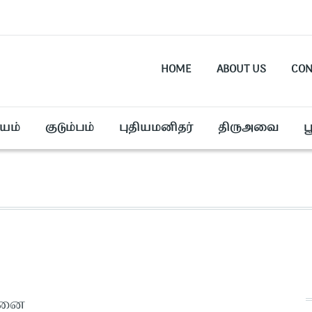
HOME
ABOUT US
CON
யம்
குடும்பம்
புதியமனிதர்
திருஅவை
ப
தனை