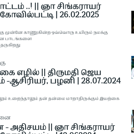
்டம் ..! || ஞா சிங்கராயர்
கோவில்பட்டி | 26.02.2025
ு முன்னே காணுகின்ற ஒவ்வொரு உயிரும் நமக்கு
ான பாடங்களை
 தருகிறது
கு
கை எழில் || திருமதி ஜெய
் -ஆசிரியர், பழனி | 28.07.2024
ும் உறைந்தாலும் தன் தன்மை மாறாதிருக்கும் இயற்கை
தனை
 - அதிசயம் || ஞா சிங்கராயர்