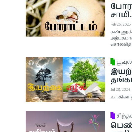
போராட
சாமி.
Feb 26, 2025
கண்ணுக்க
அற்புதம
சொல்லித்
பூவுல
இயற்
தங்கம
Jul 28, 2024
உருகினால
சிந்
பெண்