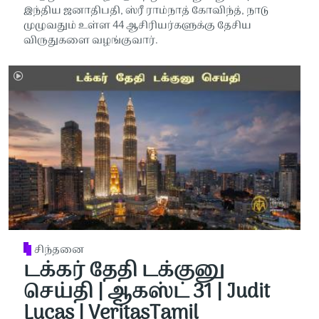
இந்திய ஜனாதிபதி, ஸ்ரீ ராம்நாத் கோவிந்த், நாடு
முழுவதும் உள்ள 44 ஆசிரியர்களுக்கு தேசிய
விருதுகளை வழங்குவார்.
சிந்தனை
டக்கர் தேதி டக்குனு
செய்தி | ஆகஸ்ட் 31 | Judit
Lucas | VeritasTamil