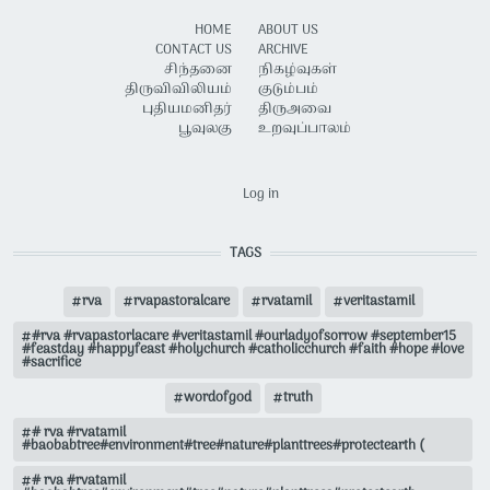
HOME
ABOUT US
CONTACT US
ARCHIVE
சிந்தனை
நிகழ்வுகள்
திருவிவிலியம்
குடும்பம்
புதியமனிதர்
திருஅவை
பூவுலகு
உறவுப்பாலம்
USER ACCOUNT MENU
Log in
TAGS
rva
rvapastoralcare
rvatamil
veritastamil
#rva #rvapastorlacare #veritastamil #ourladyofsorrow #september15
#feastday #happyfeast #holychurch #catholicchurch #faith #hope #love
#sacrifice
wordofgod
truth
# rva #rvatamil
#baobabtree#environment#tree#nature#planttrees#protectearth (
# rva #rvatamil