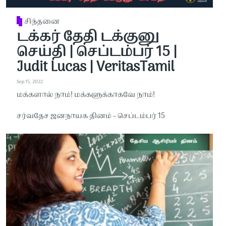
சிந்தனை
டக்கர் தேதி டக்குனு
செய்தி | செப்டம்பர் 15 |
Judit Lucas | VeritasTamil
Sep 15, 2022
மக்களால் நாம்! மக்களுக்காகவே நாம்!
சர்வதேச ஜனநாயக தினம் - செப்டம்பர் 15