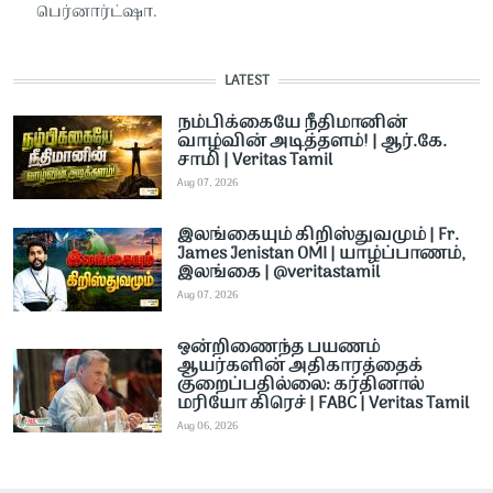
பெர்னார்ட்ஷா.
LATEST
நம்பிக்கையே நீதிமானின்
வாழ்வின் அடித்தளம்! | ஆர்.கே.
சாமி | Veritas Tamil
Aug 07, 2026
இலங்கையும் கிறிஸ்துவமும் | Fr.
James Jenistan OMI | யாழ்ப்பாணம்,
இலங்கை | @veritastamil ​
Aug 07, 2026
ஒன்றிணைந்த பயணம்
ஆயர்களின் அதிகாரத்தைக்
குறைப்பதில்லை: கர்தினால்
மரியோ கிரெச் | FABC | Veritas Tamil
Aug 06, 2026