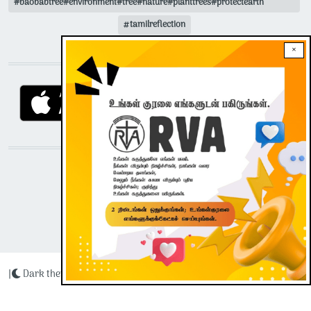
#baobabtree#environment#tree#nature#planttrees#protectearth
tamilreflection
×
DOWNLOAD RVA APP
STAY CONNECTED WITH US!
|
Dark theme
Radio Veritas Asia © 2023