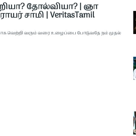
றியா? தோல்வியா? | ஞா
ராயர் சாமி | VeritasTamil
காக வெற்றி வரும் வரை உழைப்பை போடுவதே நம் முதல்