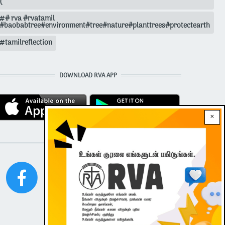
(
# rva #rvatamil
#baobabtree#environment#tree#nature#planttrees#protectearth
tamilreflection
DOWNLOAD RVA APP
×
STAY CONNECTED WITH US!