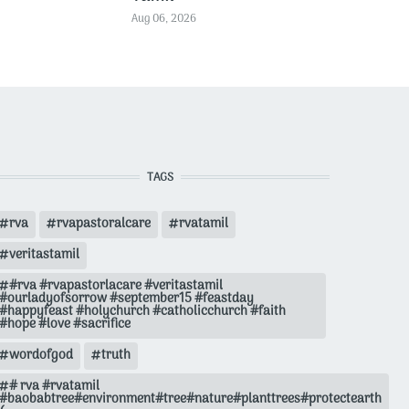
Aug 06, 2026
TAGS
rva
rvapastoralcare
rvatamil
veritastamil
#rva #rvapastorlacare #veritastamil
#ourladyofsorrow #september15 #feastday
#happyfeast #holychurch #catholicchurch #faith
#hope #love #sacrifice
wordofgod
truth
# rva #rvatamil
#baobabtree#environment#tree#nature#planttrees#protectearth