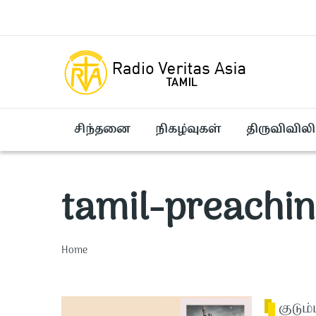
Skip to main content
சிந்தனை
நிகழ்வுகள்
திருவிவிலி
tamil-preachi
Breadcrumb
Home
குடும்