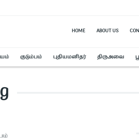
HOME
ABOUT US
CON
யம்
குடும்பம்
புதியமனிதர்
திருஅவை
ப
ng
பம்