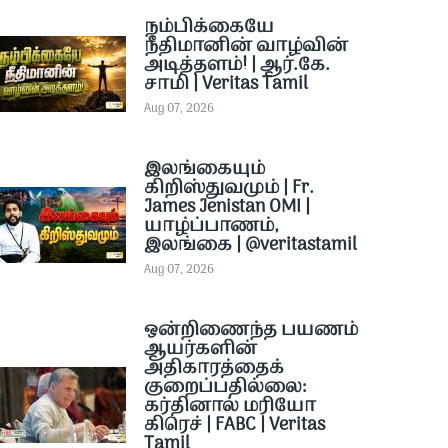
நம்பிக்கையே
நீதிமானின் வாழ்வின்
அடித்தளம்! | ஆர்.கே.
சாமி | Veritas Tamil
Aug 07, 2026
இலங்கையும்
கிறிஸ்துவமும் | Fr.
James Jenistan OMI |
யாழ்ப்பாணம்,
இலங்கை | @veritastamil ​
Aug 07, 2026
ஒன்றிணைந்த பயணம்
ஆயர்களின்
அதிகாரத்தைக்
குறைப்பதில்லை:
கர்தினால் மரியோ
கிரெச் | FABC | Veritas
Tamil