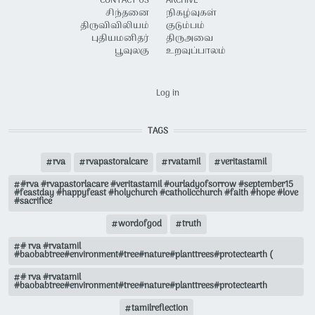
CONTACT US
ARCHIVE
சிந்தனை
நிகழ்வுகள்
திருவிவிலியம்
குடும்பம்
புதியமனிதர்
திருஅவை
பூவுலகு
உறவுப்பாலம்
USER ACCOUNT MENU
Log in
TAGS
rva
rvapastoralcare
rvatamil
veritastamil
#rva #rvapastorlacare #veritastamil #ourladyofsorrow #september15
#feastday #happyfeast #holychurch #catholicchurch #faith #hope #love
#sacrifice
wordofgod
truth
# rva #rvatamil
#baobabtree#environment#tree#nature#planttrees#protectearth (
# rva #rvatamil
#baobabtree#environment#tree#nature#planttrees#protectearth
tamilreflection