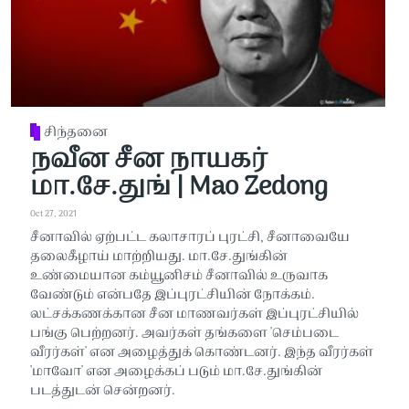
சிந்தனை
நவீன சீன நாயகர்
மா.சே.துங் | Mao Zedong
Oct 27, 2021
சீனாவில் ஏற்பட்ட கலாசாரப் புரட்சி, சீனாவையே
தலைகீழாய் மாற்றியது. மா.சே.துங்கின்
உண்மையான கம்யூனிசம் சீனாவில் உருவாக
வேண்டும் என்பதே இப்புரட்சியின் நோக்கம்.
லட்சக்கணக்கான சீன மாணவர்கள் இப்புரட்சியில்
பங்கு பெற்றனர். அவர்கள் தங்களை 'செம்படை
வீரர்கள்' என அழைத்துக் கொண்டனர். இந்த வீரர்கள்
'மாவோ' என அழைக்கப் படும் மா.சே.துங்கின்
படத்துடன் சென்றனர்.