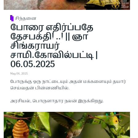
சிந்தனை
போரை எதிர்ப்பதே
தேசபக்தி! ..! || ஞா
சிங்கராயர்
சாமி.கோவில்பட்டி |
06.05.2025
May 06, 2025
போருக்கு ஒரு நாட்டையும் அதன் மக்களையும் தயார்
செய்வதன் பின்னணியில்.
அரசியல், பொருளாதார நலன் இருக்கிறது.