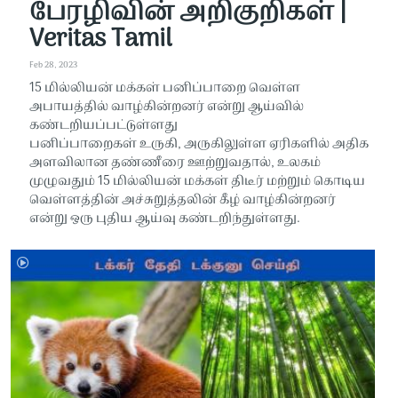
பேரழிவின் அறிகுறிகள் |
Veritas Tamil
Feb 28, 2023
15 மில்லியன் மக்கள் பனிப்பாறை வெள்ள
அபாயத்தில் வாழ்கின்றனர் என்று ஆய்வில்
கண்டறியப்பட்டுள்ளது
பனிப்பாறைகள் உருகி, அருகிலுள்ள ஏரிகளில் அதிக
அளவிலான தண்ணீரை ஊற்றுவதால், உலகம்
முழுவதும் 15 மில்லியன் மக்கள் திடீர் மற்றும் கொடிய
வெள்ளத்தின் அச்சுறுத்தலின் கீழ் வாழ்கின்றனர்
என்று ஒரு புதிய ஆய்வு கண்டறிந்துள்ளது.