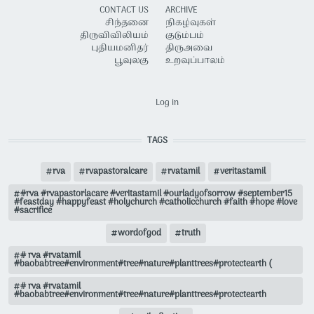
CONTACT US
ARCHIVE
சிந்தனை
நிகழ்வுகள்
திருவிவிலியம்
குடும்பம்
புதியமனிதர்
திருஅவை
பூவுலகு
உறவுப்பாலம்
USER ACCOUNT MENU
Log in
TAGS
rva
rvapastoralcare
rvatamil
veritastamil
#rva #rvapastorlacare #veritastamil #ourladyofsorrow #september15
#feastday #happyfeast #holychurch #catholicchurch #faith #hope #love
#sacrifice
wordofgod
truth
# rva #rvatamil
#baobabtree#environment#tree#nature#planttrees#protectearth (
# rva #rvatamil
#baobabtree#environment#tree#nature#planttrees#protectearth