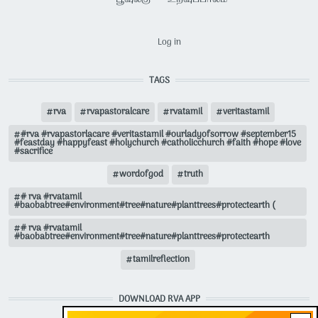
USER ACCOUNT MENU
Log in
TAGS
rva
rvapastoralcare
rvatamil
veritastamil
#rva #rvapastorlacare #veritastamil #ourladyofsorrow #september15
#feastday #happyfeast #holychurch #catholicchurch #faith #hope #love
#sacrifice
wordofgod
truth
# rva #rvatamil
#baobabtree#environment#tree#nature#planttrees#protectearth (
# rva #rvatamil
#baobabtree#environment#tree#nature#planttrees#protectearth
tamilreflection
DOWNLOAD RVA APP