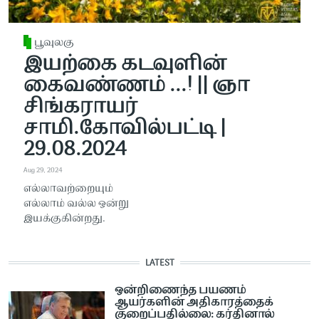
பூவுலகு
இயற்கை கடவுளின்
கைவண்ணம் ...! || ஞா
சிங்கராயர்
சாமி.கோவில்பட்டி |
29.08.2024
Aug 29, 2024
எல்லாவற்றையும்
எல்லாம் வல்ல ஒன்று
இயக்குகின்றது.
LATEST
ஒன்றிணைந்த பயணம்
ஆயர்களின் அதிகாரத்தைக்
குறைப்பதில்லை: கர்தினால்