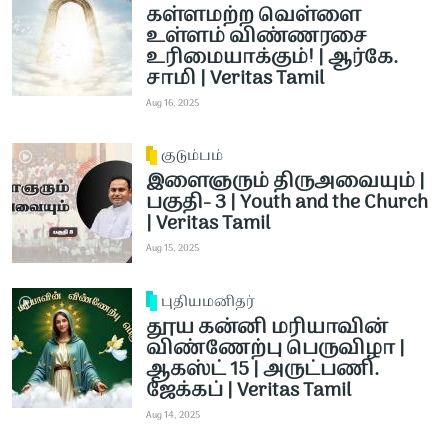
கள்ளமற்ற வெள்ளை
உள்ளம் விண்ணரசை
உரிமையாக்கும்! | ஆர்கே.
சாமி | Veritas Tamil
Aug 16, 2025
குடும்பம்
இளைஞரும் திருஅவையும் |
பகுதி- 3 | Youth and the Church
| Veritas Tamil
Aug 15, 2025
புதியமனிதர்
தூய கன்னி மரியாவின்
விண்ணேற்பு பெருவிழா |
ஆகஸ்ட் 15 | அருட்பணி.
ஜேக்கப் | Veritas Tamil
Aug 14, 2025