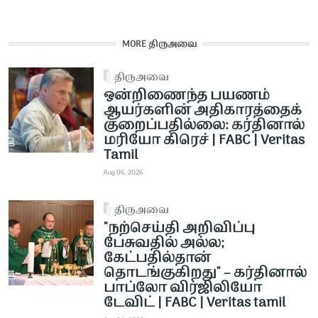
MORE திருஅவை
திருஅவை
ஒன்றிணைந்த பயணம்
ஆயர்களின் அதிகாரத்தைக்
குறைப்பதில்லை: கர்தினால்
மரியோ கிரெச் | FABC | Veritas
Tamil
Aug 06, 2026
திருஅவை
"நற்செய்தி அறிவிப்பு
பேசுவதில் அல்ல;
கேட்பதில்தான்
தொடங்குகிறது" – கர்தினால்
பாப்லோ விர்ஜிலியோ
டேவிட் | FABC | Veritas tamil