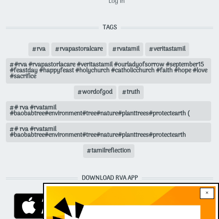
Log in
TAGS
rva
rvapastoralcare
rvatamil
veritastamil
#rva #rvapastorlacare #veritastamil #ourladyofsorrow #september15
#feastday #happyfeast #holychurch #catholicchurch #faith #hope #love
#sacrifice
wordofgod
truth
# rva #rvatamil
#baobabtree#environment#tree#nature#planttrees#protectearth (
# rva #rvatamil
#baobabtree#environment#tree#nature#planttrees#protectearth
tamilreflection
DOWNLOAD RVA APP
×