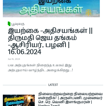
பூவுலகு
இயற்கை -அதிசயங்கள் ||
திருமதி ஜெய தங்கம்
-ஆசிரியர், பழனி |
16.06.2024
Jun 16, 2024
பல அற்புதங்கள் நிறைந்த உலகம் இது
அற்புதமாய் வாழ்ந்திட அழைக்கிறது...!
LATEST
நிலையற்றவற்றை நிலையற்றவை
என்றறிக! | அருள்பணி. முனைவர்
செ. ரெ. வெனி இளங்குமரன் |