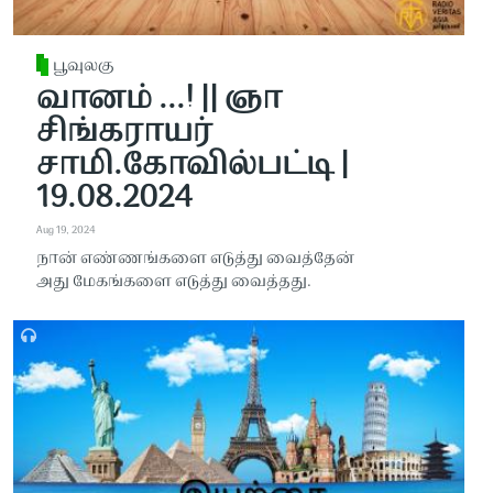
பூவுலகு
வானம் ...! || ஞா
சிங்கராயர்
சாமி.கோவில்பட்டி |
19.08.2024
Aug 19, 2024
நான் எண்ணங்களை எடுத்து வைத்தேன்
அது மேகங்களை எடுத்து வைத்தது.