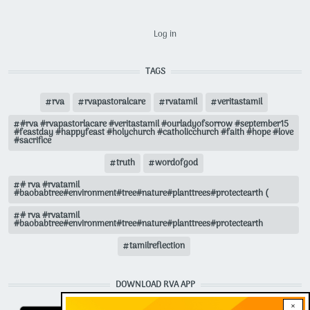
USER ACCOUNT MENU
Log in
TAGS
rva
rvapastoralcare
rvatamil
veritastamil
#rva #rvapastorlacare #veritastamil #ourladyofsorrow #september15
#feastday #happyfeast #holychurch #catholicchurch #faith #hope #love
#sacrifice
truth
wordofgod
# rva #rvatamil
#baobabtree#environment#tree#nature#planttrees#protectearth (
# rva #rvatamil
#baobabtree#environment#tree#nature#planttrees#protectearth
tamilreflection
DOWNLOAD RVA APP
×