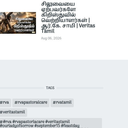
சிலுவையை
ஏற்பவர்களே
கிறிஸ்துவில்
வெற்றியாளர்கள் |
ஆர்.கே. சாமி | Veritas
Tamil
Aug 06, 2026
TAGS
rva
rvapastoralcare
rvatamil
veritastamil
#rva #rvapastorlacare #veritastamil
#ourladyofsorrow #september15 #feastday