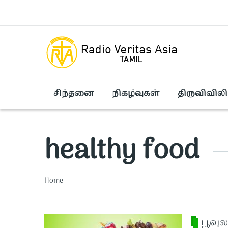
Skip to main content
சிந்தனை
நிகழ்வுகள்
திருவிவிலி
healthy food
Breadcrumb
Home
பூவுல