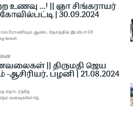
ற உணவு ...! || ஞா சிங்கராயர்
கோவில்பட்டி | 30.09.2024
சாம்பிராணியும் ஆண்ட தேசத்தில் இப்போ G9
ழங்கள்.
தனை
வலைகள் || திருமதி ஜெய
் -ஆசிரியர், பழனி | 21.08.2024
 தொடர்ந்தே
டும் கனவுகளோடு.