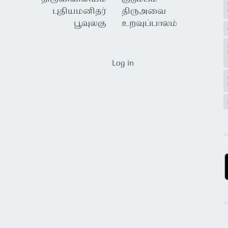
புதியமனிதர்
திருஅவை
பூவுலகு
உறவுப்பாலம்
USER ACCOUNT MENU
Log in