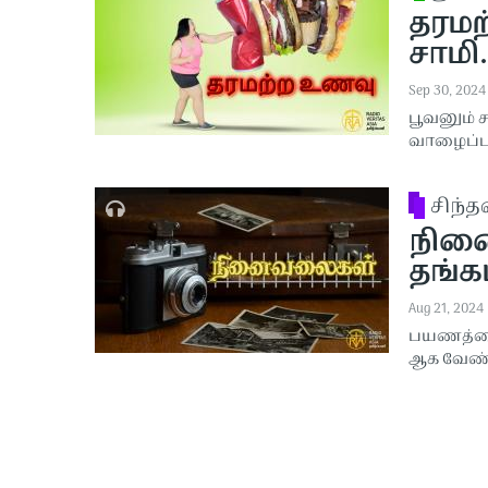
தரமற்
சாமி.
Sep 30, 2024
பூவனும் 
வாழைப்ப
சிந்
நினை
தங்கம
Aug 21, 2024
பயணத்தை
ஆக வேண்