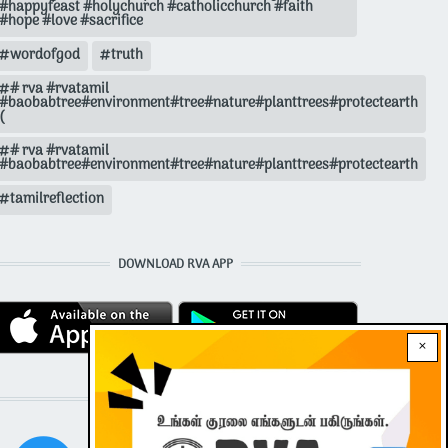
#happyfeast #holychurch #catholicchurch #faith
#hope #love #sacrifice
wordofgod
truth
# rva #rvatamil
#baobabtree#environment#tree#nature#planttrees#protectearth
(
# rva #rvatamil
#baobabtree#environment#tree#nature#planttrees#protectearth
tamilreflection
DOWNLOAD RVA APP
×
STAY CONNECTED WITH US!