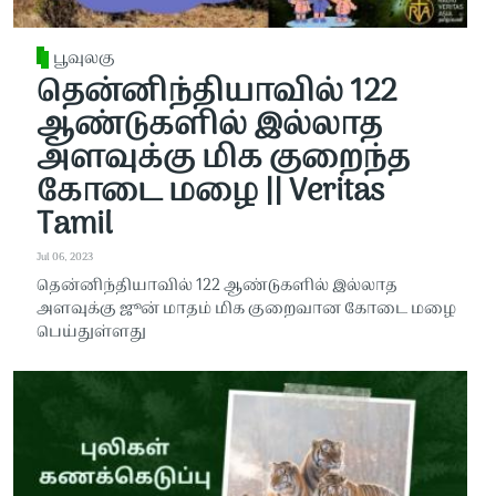
பூவுலகு
தென்னிந்தியாவில் 122
ஆண்டுகளில் இல்லாத
அளவுக்கு மிக குறைந்த
கோடை மழை || Veritas
Tamil
Jul 06, 2023
தென்னிந்தியாவில் 122 ஆண்டுகளில் இல்லாத
அளவுக்கு ஜூன் மாதம் மிக குறைவான கோடை மழை
பெய்துள்ளது