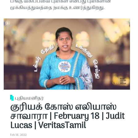
பங்கு வகிப்பவை புலிகள் என்பது புலிகளின்
முக்கியத்துவத்தை நமக்கு உணர்த்துகிறது.
புதியமனிதர்
குரியக் கோஸ் எலியாஸ்
சாவாரா | February 18 | Judit
Lucas | VeritasTamil
Feb 18, 2022