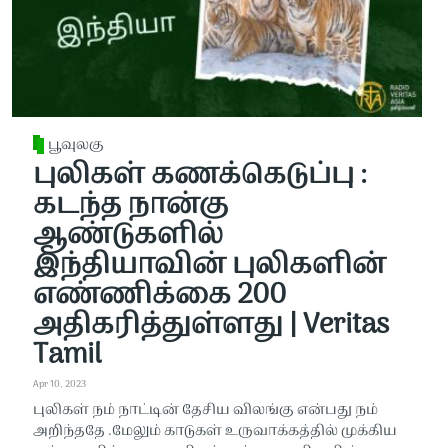
பூவுலகு
புலிகள் கணக்கெடுப்பு :
கடந்த நான்கு
ஆண்டுகளில்
இந்தியாவின் புலிகளின்
எண்ணிக்கை 200
அதிகரித்துள்ளது | Veritas
Tamil
Apr 10, 2023
புலிகள் நம் நாட்டின் தேசிய விலங்கு என்பது நம்
அறிந்ததே .மேலும் காடுகள் உருவாக்கத்தில் முக்கிய