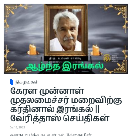
நிகழ்வுகள்
கேரள முன்னாள்
முதலமைச்சர் மறைவிற்கு
கர்தினால் இரங்கல் ||
வேரித்தாஸ் செய்திகள்
Jul 19, 2023
தனது ஆழ்ந்த கடவுள் நம்பிக்கையின்