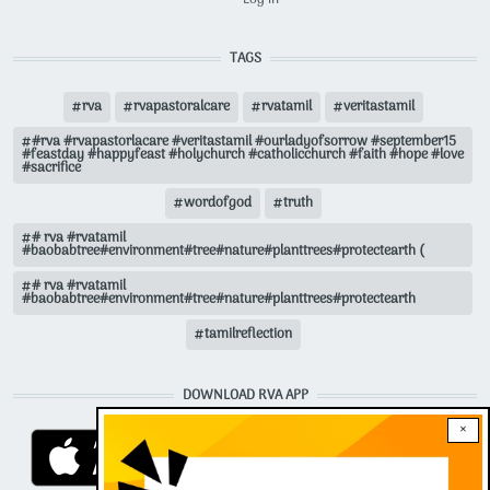
Log in
TAGS
rva
rvapastoralcare
rvatamil
veritastamil
#rva #rvapastorlacare #veritastamil #ourladyofsorrow #september15
#feastday #happyfeast #holychurch #catholicchurch #faith #hope #love
#sacrifice
wordofgod
truth
# rva #rvatamil
#baobabtree#environment#tree#nature#planttrees#protectearth (
# rva #rvatamil
#baobabtree#environment#tree#nature#planttrees#protectearth
tamilreflection
DOWNLOAD RVA APP
×