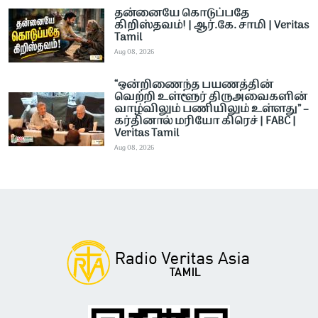
தன்னையே கொடுப்பதே
கிறிஸ்தவம்! | ஆர்.கே. சாமி | Veritas
Tamil
Aug 08, 2026
“ஒன்றிணைந்த பயணத்தின்
வெற்றி உள்ளூர் திருஅவைகளின்
வாழ்விலும் பணியிலும் உள்ளது” –
கர்தினால் மரியோ கிரெச் | FABC |
Veritas Tamil
Aug 08, 2026