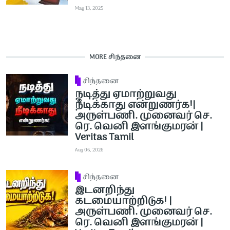
May 13, 2025
MORE சிந்தனை
சிந்தனை
நடித்து ஏமாற்றுவது
நீடிக்காது என்றுணர்க!|
அருள்பணி. முனைவர் செ.
ரெ. வெனி இளங்குமரன் |
Veritas Tamil
Aug 06, 2026
சிந்தனை
இடனறிந்து
கடமையாற்றிடுக! |
அருள்பணி. முனைவர் செ.
ரெ. வெனி இளங்குமரன் |