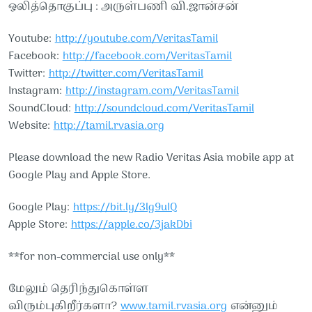
ஒலித்தொகுப்பு : அருள்பணி வி.ஜான்சன்
Youtube:
http://youtube.com/VeritasTamil​​
Facebook:
http://facebook.com/VeritasTamil​​
Twitter:
http://twitter.com/VeritasTamil​​
Instagram:
http://instagram.com/VeritasTamil​​
SoundCloud:
http://soundcloud.com/VeritasTamil​​
Website:
http://tamil.rvasia.org
Please download the new Radio Veritas Asia mobile app at
Google Play and Apple Store.
Google Play:
https://bit.ly/3lg9uIQ
Apple Store:
https://apple.co/3jakDbi
**for non-commercial use only**
மேலும் தெரிந்துகொள்ள
விரும்புகிறீர்களா?
www.tamil.rvasia.org
என்னும்