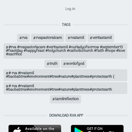
USER ACCOUNT MENU
Log in
TAGS
rva
rvapastoralcare
rvatamil
veritastamil
#rva #rvapastorlacare #veritastamil #ourladyofsorrow #september15
#feastday #happyfeast #holychurch #catholicchurch #faith #hope #love
#sacrifice
truth
wordofgod
# rva #rvatamil
#baobabtree#environment#tree#nature#planttrees#protectearth (
# rva #rvatamil
#baobabtree#environment#tree#nature#planttrees#protectearth
tamilreflection
DOWNLOAD RVA APP