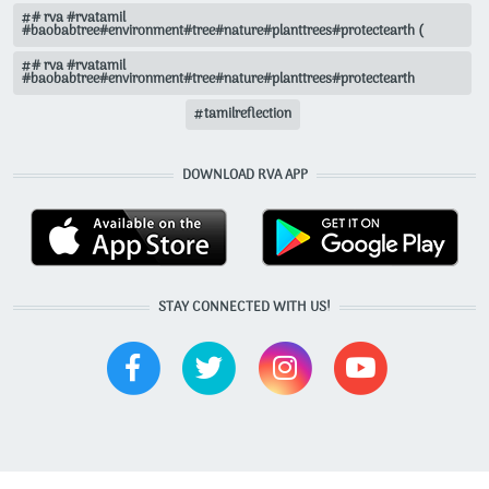
# rva #rvatamil
#baobabtree#environment#tree#nature#planttrees#protectearth (
# rva #rvatamil
#baobabtree#environment#tree#nature#planttrees#protectearth
tamilreflection
DOWNLOAD RVA APP
STAY CONNECTED WITH US!