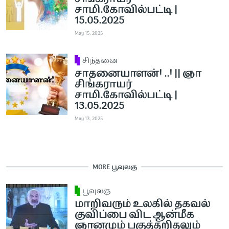
சாமி.கோவில்பட்டி |
15.05.2025
May 15, 2025
சிந்தனை
சாதனையாளன்! ..! || ஞா
சிங்கராயர்
சாமி.கோவில்பட்டி |
13.05.2025
May 13, 2025
MORE பூவுலகு
பூவுலகு
மாறிவரும் உலகில் தகவல்
குவிப்பை விட ஆன்மீக
ஞானமும் பகுத்தறிதலும்