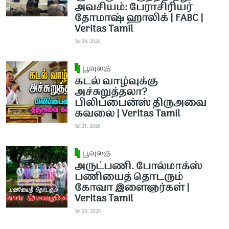
அவசியம்: பேராசிரியர்
தோமாஷ் ஹாலிக் | FABC |
Veritas Tamil
Jul 29, 2026
பூவுலகு
கடல் வாழ்வுக்கு
அச்சுறுத்தலா?
பிலிப்பைன்ஸ் திருஅவை
கவலை | Veritas Tamil
Jul 27, 2026
பூவுலகு
அருட்பணி. போல்மாக்ஸ்
பணியைத் தொடரும்
கோவா இளைஞர்கள் |
Veritas Tamil
Jul 20, 2026