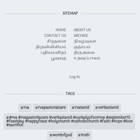
SITEMAP
HOME
ABOUT US
CONTACT US
ARCHIVE
சிந்தனை
நிகழ்வுகள்
திருவிவிலியம்
குடும்பம்
புதியமனிதர்
திருஅவை
பூவுலகு
உறவுப்பாலம்
USER ACCOUNT MENU
Log in
TAGS
rva
rvapastoralcare
rvatamil
veritastamil
#rva #rvapastorlacare #veritastamil #ourladyofsorrow #september15
#feastday #happyfeast #holychurch #catholicchurch #faith #hope #love
#sacrifice
wordofgod
truth