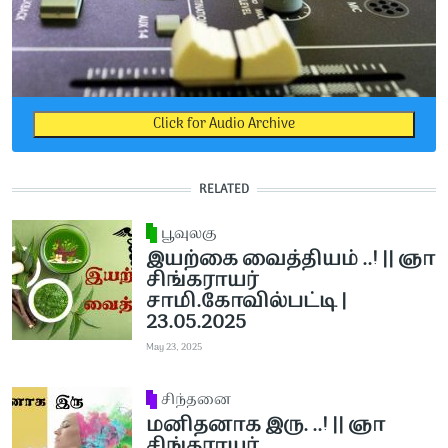
Click for Audio Archive
RELATED
பூவுலகு
இயற்கை வைத்தியம் ..! || ஞா
சிங்கராயர்
சாமி.கோவில்பட்டி |
23.05.2025
May 23, 2025
சிந்தனை
மனிதனாக இரு. ..! || ஞா
சிங்கராயர்