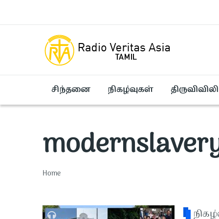
Skip to main content
சிந்தனை
நிகழ்வுகள்
திருவிவிலி
modernslaver
Breadcrumb
Home
நிகழ்