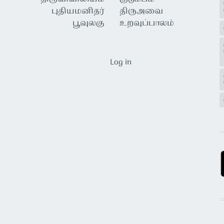
புதியமனிதர்
திருஅவை
பூவுலகு
உறவுப்பாலம்
USER ACCOUNT MENU
Log in