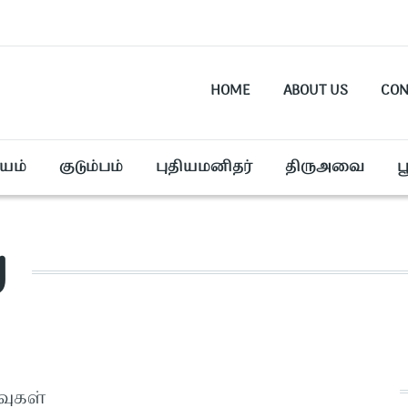
HOME
ABOUT US
CON
யம்
குடும்பம்
புதியமனிதர்
திருஅவை
ப
y
வுகள்