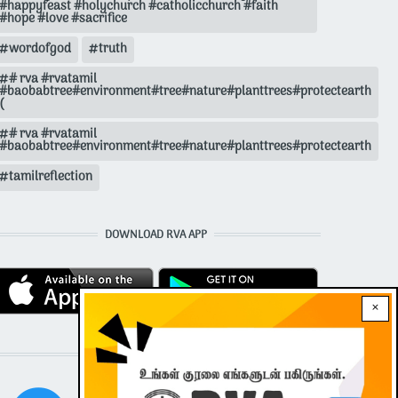
#happyfeast #holychurch #catholicchurch #faith
#hope #love #sacrifice
wordofgod
truth
# rva #rvatamil
#baobabtree#environment#tree#nature#planttrees#protectearth
(
# rva #rvatamil
#baobabtree#environment#tree#nature#planttrees#protectearth
tamilreflection
DOWNLOAD RVA APP
×
STAY CONNECTED WITH US!