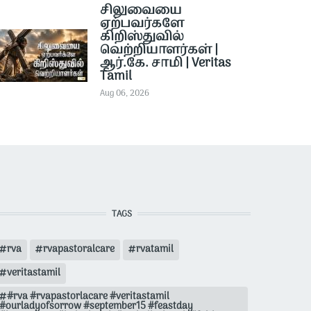
சிலுவையை
ஏற்பவர்களே
கிறிஸ்துவில்
வெற்றியாளர்கள் |
ஆர்.கே. சாமி | Veritas
Tamil
Aug 06, 2026
TAGS
rva
rvapastoralcare
rvatamil
veritastamil
#rva #rvapastorlacare #veritastamil
#ourladyofsorrow #september15 #feastday