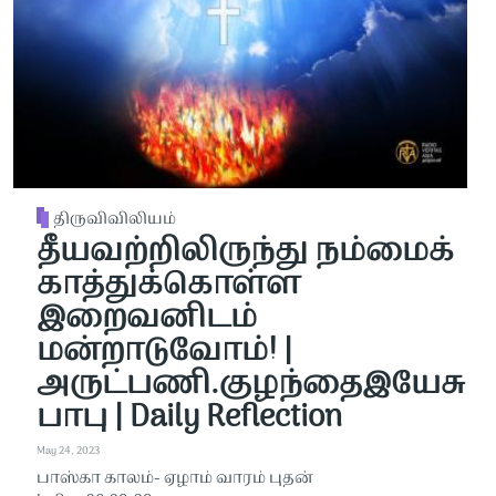
திருவிவிலியம்
தீயவற்றிலிருந்து நம்மைக்
காத்துக்கொள்ள
இறைவனிடம்
மன்றாடுவோம்! |
அருட்பணி.குழந்தைஇயேசு
பாபு | Daily Reflection
May 24, 2023
பாஸ்கா காலம்- ஏழாம் வாரம் புதன்