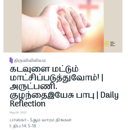
திருவிவிலியம்
கடவுளை மட்டும்
மாட்சிப்படுத்துவோம்! |
அருட்பணி.
குழந்தைஇயேசு பாபு | Daily
Reflection
May 08, 2023
பாஸ்கா - 5ஆம் வாரம் திங்கள்
I: திப:14: 5-18