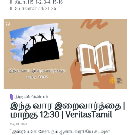
II: திபா :115: 1-2. 3-4. 15-16
III:யோவான் :14: 21-26
திருவிவிலியம்
இந்த வார இறைவார்த்தை |
மாற்கு 12:30 | VeritasTamil
May 01, 2023
“‘இஸ்ரயேலே கேள். நம் ஆண்டவராகிய கடவுள்