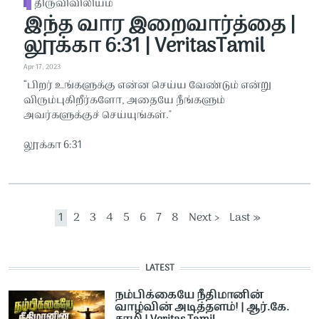
திருவிவிலியம்
இந்த வார இறைவார்த்தை |
லூக்கா 6:31 | VeritasTamil
Apr 17, 2023
“பிறர் உங்களுக்கு என்ன செய்ய வேண்டும் என்று
விரும்புகிறீர்களோ, அதையே நீங்களும்
அவர்களுக்குச் செய்யுங்கள்."
லூக்கா 6:31
Pagination
Current page
Page
Page
Page
Page
Page
Page
Page
Next page
Last page
1
2
3
4
5
6
7
8
Next ›
Last »
LATEST
நம்பிக்கையே நீதிமானின்
வாழ்வின் அடித்தளம்! | ஆர்.கே.