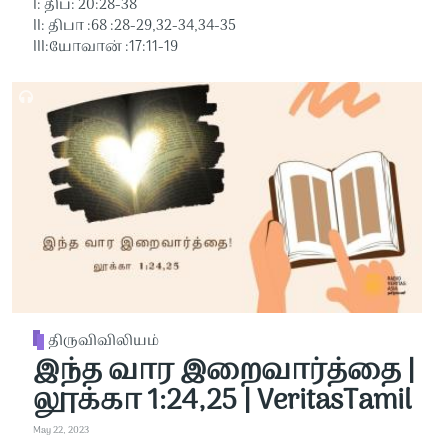
I: திப: 20:28-38
II: திபா :68 :28-29,32-34,34-35
III:யோவான் :17:11-19
திருவிவிலியம்
இந்த வார இறைவார்த்தை |
லூக்கா 1:24,25 | VeritasTamil
May 22, 2023