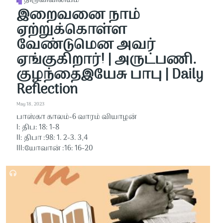
திருவிவிலியம்
இறைவனை நாம்
ஏற்றுக்கொள்ள
வேண்டுமென அவர்
ஏங்குகிறார்! | அருட்பணி.
குழந்தைஇயேசு பாபு | Daily
Reflection
May 18, 2023
பாஸ்கா காலம்-6 வாரம் வியாழன்
I: திப: 18: 1-8
II: திபா :98: 1. 2-3. 3,4
III:யோவான் :16: 16-20