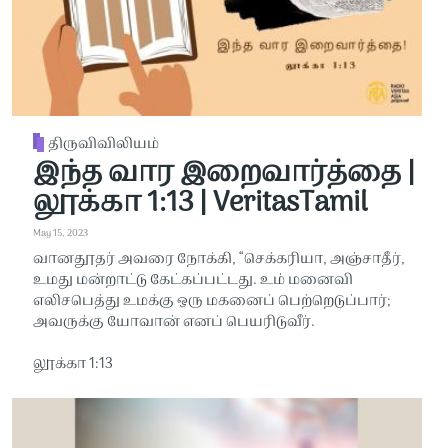
திருவிவிலியம்
இந்த வார இறைவார்த்தை |
லூக்கா 1:13 | VeritasTamil
May 15, 2023
வானதூதர் அவரை நோக்கி, “செக்கரியா, அஞ்சாதீர்,
உமது மன்றாட்டு கேட்கப்பட்டது. உம் மனைவி
எலிசபெத்து உமக்கு ஒரு மகனைப் பெற்றெடுப்பார்;
அவருக்கு யோவான் எனப் பெயரிடுவீர்.
லூக்கா 1:13