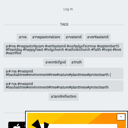
USER ACCOUNT MENU
Log in
TAGS
rva
rvapastoralcare
rvatamil
veritastamil
#rva #rvapastorlacare #veritastamil #ourladyofsorrow #september15
#feastday #happyfeast #holychurch #catholicchurch #faith #hope #love
#sacrifice
wordofgod
truth
# rva #rvatamil
#baobabtree#environment#tree#nature#planttrees#protectearth (
# rva #rvatamil
#baobabtree#environment#tree#nature#planttrees#protectearth
tamilreflection
DOWNLOAD RVA APP
×