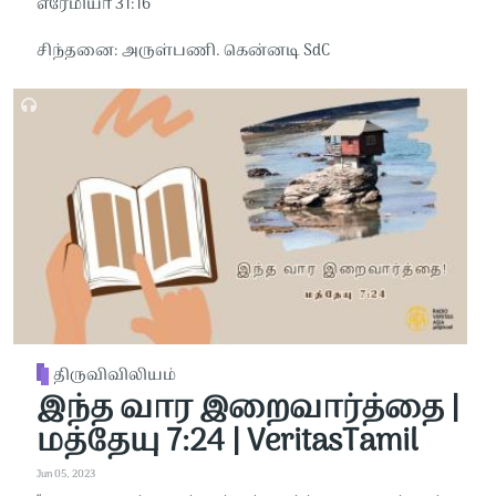
எரேமியா 31:16
சிந்தனை: அருள்பணி. கென்னடி SdC
திருவிவிலியம்
இந்த வார இறைவார்த்தை |
மத்தேயு 7:24 | VeritasTamil
Jun 05, 2023