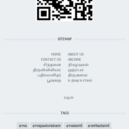
SITEMAP
HOME
ABOUT US
CONTACT US
ARCHIVE
சிந்தனை
நிகழ்வுகள்
திருவிவிலியம்
குடும்பம்
புதியமனிதர்
திருஅவை
பூவுலகு
உறவுப்பாலம்
USER ACCOUNT MENU
Log in
TAGS
rva
rvapastoralcare
rvatamil
veritastamil