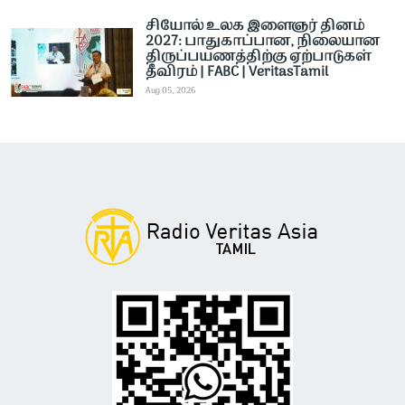
சியோல் உலக இளைஞர் தினம்
2027: பாதுகாப்பான, நிலையான
திருப்பயணத்திற்கு ஏற்பாடுகள்
தீவிரம் | FABC | VeritasTamil
Aug 05, 2026