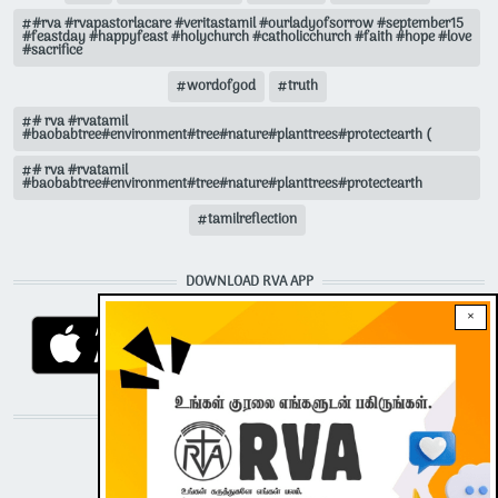
#rva #rvapastorlacare #veritastamil #ourladyofsorrow #september15
#feastday #happyfeast #holychurch #catholicchurch #faith #hope #love
#sacrifice
wordofgod
truth
# rva #rvatamil
#baobabtree#environment#tree#nature#planttrees#protectearth (
# rva #rvatamil
#baobabtree#environment#tree#nature#planttrees#protectearth
tamilreflection
DOWNLOAD RVA APP
×
STAY CONNECTED WITH US!