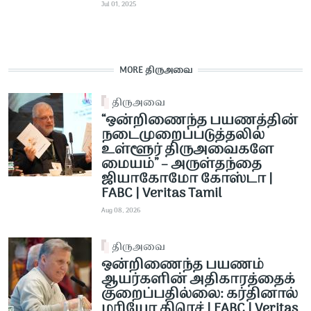
Jul 01, 2025
MORE திருஅவை
திருஅவை
“ஒன்றிணைந்த பயணத்தின்
நடைமுறைப்படுத்தலில்
உள்ளூர் திருஅவைகளே
மையம்” – அருள்தந்தை
ஜியாகோமோ கோஸ்டா |
FABC | Veritas Tamil
Aug 08, 2026
திருஅவை
ஒன்றிணைந்த பயணம்
ஆயர்களின் அதிகாரத்தைக்
குறைப்பதில்லை: கர்தினால்
மரியோ கிரெச் | FABC | Veritas