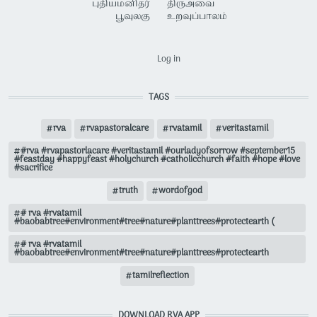
புதியமனிதர்
திருஅவை
பூவுலகு
உறவுப்பாலம்
USER ACCOUNT MENU
Log in
TAGS
rva
rvapastoralcare
rvatamil
veritastamil
#rva #rvapastorlacare #veritastamil #ourladyofsorrow #september15
#feastday #happyfeast #holychurch #catholicchurch #faith #hope #love
#sacrifice
truth
wordofgod
# rva #rvatamil
#baobabtree#environment#tree#nature#planttrees#protectearth (
# rva #rvatamil
#baobabtree#environment#tree#nature#planttrees#protectearth
tamilreflection
DOWNLOAD RVA APP