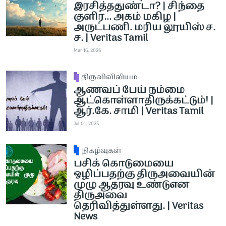
இரசித்ததுண்டா? | சிந்தை
குளிர... அகம் மகிழ |
அருட்பணி. மரிய லூயிஸ் ச.
ச. | Veritas Tamil
Mar 16, 2026
திருவிவிலியம்
ஆணவப் பேய் நம்மை
ஆட்கொள்ளாதிருக்கட்டும்! |
ஆர்.கே. சாமி | Veritas Tamil
Jul 01, 2025
நிகழ்வுகள்
பசிக் கொடுமையை
ஒழிப்பதற்கு திருஅவையின்
முழு ஆதரவு உண்டுஎன
திருஅவை
தெரிவித்துள்ளது. | Veritas
News