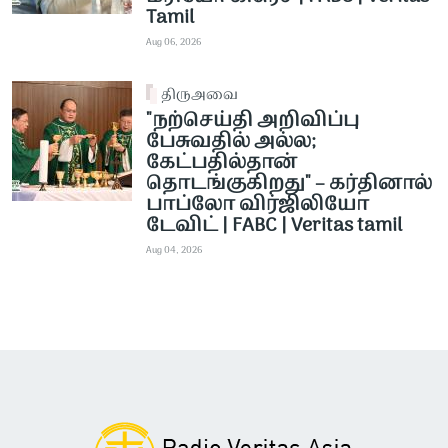
Tamil
Aug 06, 2026
திருஅவை
"நற்செய்தி அறிவிப்பு
பேசுவதில் அல்ல;
கேட்பதில்தான்
தொடங்குகிறது" – கர்தினால்
பாப்லோ விர்ஜிலியோ
டேவிட் | FABC | Veritas tamil
Aug 04, 2026