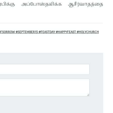
்பிக்கு அப்போஸ்தலிக்க ஆசீர்வாதத்தை
YOFSORROW #SEPTEMBER15 #FEASTDAY #HAPPYFEAST #HOLYCHURCH