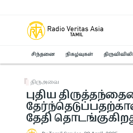
Skip to main content
சிந்தனை
நிகழ்வுகள்
திருவிவிலி
திருஅவை
புதிய திருத்தந்த
தேர்ந்தெடுப்பதற்க
தேதி தொடங்குகிறத