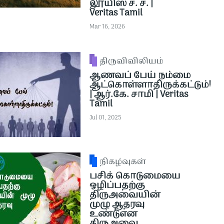
லூயிஸ் ச. ச. |
Veritas Tamil
Mar 16, 2026
திருவிவிலியம்
ஆணவப் பேய் நம்மை
ஆட்கொள்ளாதிருக்கட்டும்!
| ஆர்.கே. சாமி | Veritas
Tamil
Jul 01, 2025
நிகழ்வுகள்
பசிக் கொடுமையை
ஒழிப்பதற்கு
திருஅவையின்
முழு ஆதரவு
உண்டுஎன
திருஅவை