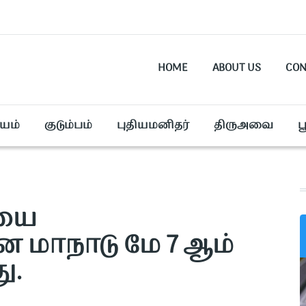
HOME
ABOUT US
CON
யம்
குடும்பம்
புதியமனிதர்
திருஅவை
ப
ையை
ான மாநாடு மே 7 ஆம்
ு.