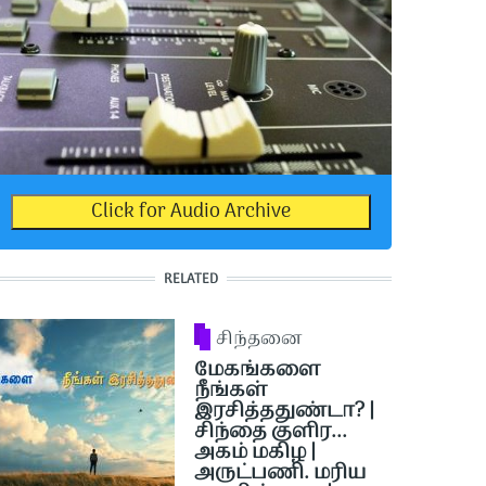
Click for Audio Archive
RELATED
சிந்தனை
மேகங்களை
நீங்கள்
இரசித்ததுண்டா? |
சிந்தை குளிர...
அகம் மகிழ |
அருட்பணி. மரிய