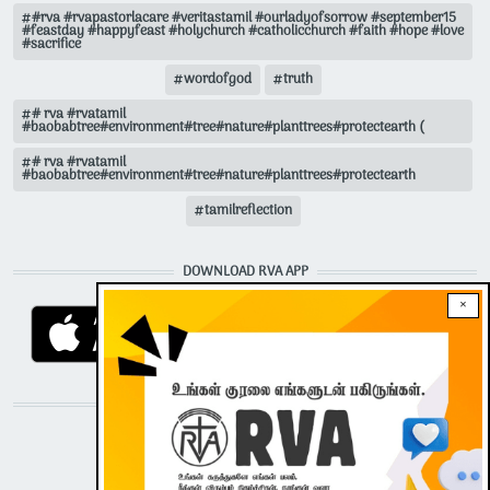
#rva #rvapastorlacare #veritastamil #ourladyofsorrow #september15
#feastday #happyfeast #holychurch #catholicchurch #faith #hope #love
#sacrifice
wordofgod
truth
# rva #rvatamil
#baobabtree#environment#tree#nature#planttrees#protectearth (
# rva #rvatamil
#baobabtree#environment#tree#nature#planttrees#protectearth
tamilreflection
DOWNLOAD RVA APP
×
STAY CONNECTED WITH US!