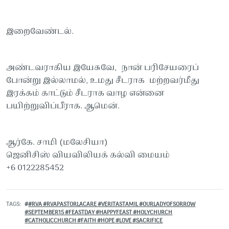
இறைவேண்டல்.
அண்டவராகிய இயேசுவே, நான் பரிசேயரைப்
போன்று இல்லாமல், உமது சீடராக மற்றவர்மீது
இரக்கம் காட்டும் சீடராக வாழ என்னை
பயிற்றுவிப்பீராக. ஆமென்.
ஆர்கே. சாமி (மலேசியா)
ஜெனிசிஸ் வியவிலியக் கல்வி மையம்
+6 0122285452
TAGS
#RVA #RVAPASTORLACARE #VERITASTAMIL #OURLADYOFSORROW
#SEPTEMBER15 #FEASTDAY #HAPPYFEAST #HOLYCHURCH
#CATHOLICCHURCH #FAITH #HOPE #LOVE #SACRIFICE