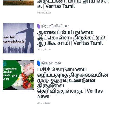
அருட்பணி. மரிய லூயிஸ் ச.
ச. | Veritas Tamil
Mar 16, 2026
திருவிவிலியம்
ஆணவப் பேய் நம்மை
ஆட்கொள்ளாதிருக்கட்டும்! |
ஆர்.கே. சாமி | Veritas Tamil
Jul 01, 2025
நிகழ்வுகள்
பசிக் கொடுமையை
ஒழிப்பதற்கு திருஅவையின்
முழு ஆதரவு உண்டுஎன
திருஅவை
தெரிவித்துள்ளது. | Veritas
News
Jul 01, 2025