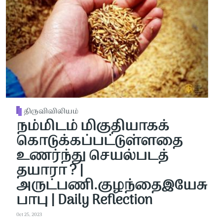
திருவிவிலியம்
நம்மிடம் மிகுதியாகக்
கொடுக்கப்பட்டுள்ளதை
உணர்ந்து செயல்படத்
தயாரா ? |
அருட்பணி.குழந்தைஇயேசு
பாபு | Daily Reflection
Oct 25, 2023