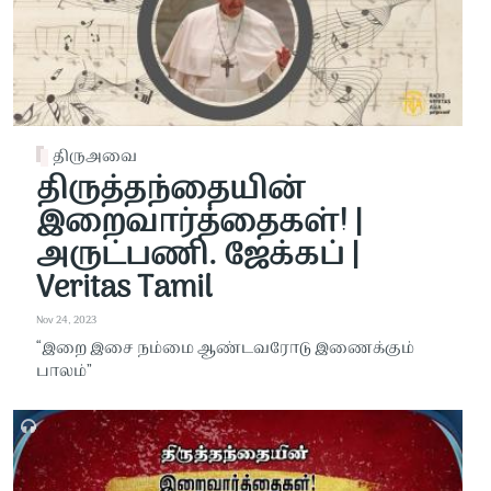
திருஅவை
திருத்தந்தையின்
இறைவார்த்தைகள்! |
அருட்பணி. ஜேக்கப் |
Veritas Tamil
Nov 24, 2023
“இறை இசை நம்மை ஆண்டவரோடு இணைக்கும்
பாலம்”