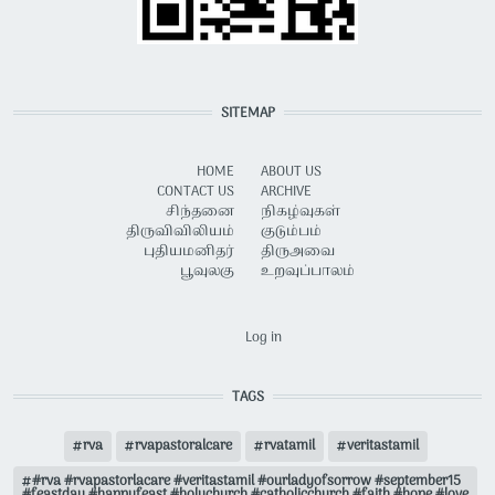
SITEMAP
HOME
ABOUT US
CONTACT US
ARCHIVE
சிந்தனை
நிகழ்வுகள்
திருவிவிலியம்
குடும்பம்
புதியமனிதர்
திருஅவை
பூவுலகு
உறவுப்பாலம்
USER ACCOUNT MENU
Log in
TAGS
rva
rvapastoralcare
rvatamil
veritastamil
#rva #rvapastorlacare #veritastamil #ourladyofsorrow #september15
#feastday #happyfeast #holychurch #catholicchurch #faith #hope #love