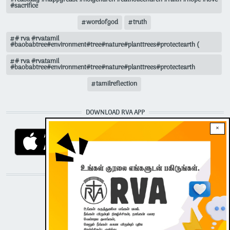
#sacrifice
wordofgod
truth
# rva #rvatamil
#baobabtree#environment#tree#nature#planttrees#protectearth (
# rva #rvatamil
#baobabtree#environment#tree#nature#planttrees#protectearth
tamilreflection
DOWNLOAD RVA APP
×
STAY CONNECTED WITH US!