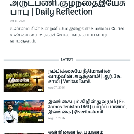
அருட்பணி.குழந்தைஇயேசு
பாபு | Daily Reflection
Oct 19, 2023
உண்மையின் உறைவிடமே இறைவா! உம்மைப் போல
உண்மையை உரக்கச் சொல்பவர்களாய் வாழ
வரமருளும்.
LATEST
நம்பிக்கையே நீதிமானின்
வாழ்வின் அடித்தளம்! | ஆர்.கே.
சாமி | Veritas Tamil
Aug 07, 2026
இலங்கையும் கிறிஸ்துவமும் | Fr.
James Jenistan OMI | யாழ்ப்பாணம்,
இலங்கை | @veritastamil ​
Aug 07, 2026
ஒன்றிணைந்த பயணம்