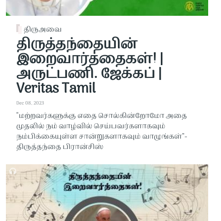
திருஅவை
திருத்தந்தையின்
இறைவார்த்தைகள்! |
அருட்பணி. ஜேக்கப் |
Veritas Tamil
Dec 08, 2023
“மற்றவர்களுக்கு எதை சொல்கின்றோமோ அதை
முதலில் நம் வாழ்வில் செய்பவர்களாகவும்
நம்பிக்கையுள்ள சான்றுகளாகவும் வாழுங்கள்”-
திருத்தந்தை பிரான்சிஸ்