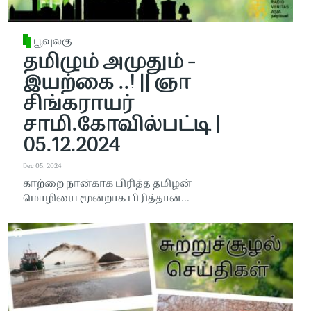
பூவுலகு
தமிழும் அமுதும் -
இயற்கை ..! || ஞா
சிங்கராயர்
சாமி.கோவில்பட்டி |
05.12.2024
Dec 05, 2024
காற்றை நான்காக பிரித்த தமிழன்
மொழியை மூன்றாக பிரித்தான்...