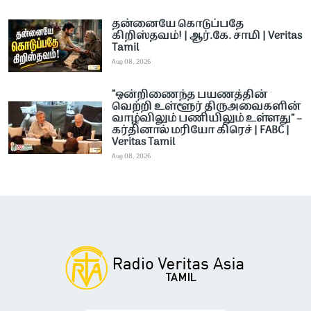
தன்னையே கொடுப்பதே
கிறிஸ்தவம்! | ஆர்.கே. சாமி | Veritas
Tamil
Aug 08, 2026
“ஒன்றிணைந்த பயணத்தின்
வெற்றி உள்ளூர் திருஅவைகளின்
வாழ்விலும் பணியிலும் உள்ளது” –
கர்தினால் மரியோ கிரெச் | FABC |
Veritas Tamil
Aug 08, 2026