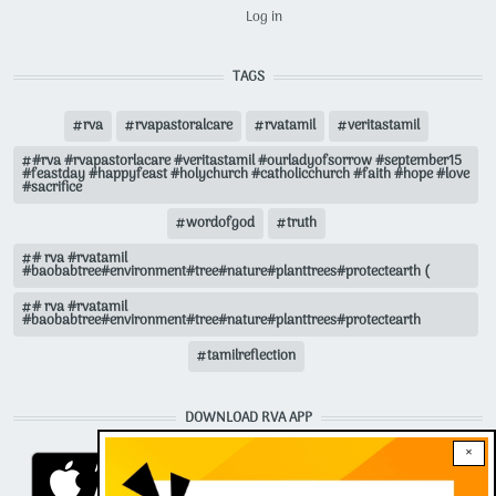
USER ACCOUNT MENU
Log in
TAGS
rva
rvapastoralcare
rvatamil
veritastamil
#rva #rvapastorlacare #veritastamil #ourladyofsorrow #september15
#feastday #happyfeast #holychurch #catholicchurch #faith #hope #love
#sacrifice
wordofgod
truth
# rva #rvatamil
#baobabtree#environment#tree#nature#planttrees#protectearth (
# rva #rvatamil
#baobabtree#environment#tree#nature#planttrees#protectearth
tamilreflection
DOWNLOAD RVA APP
×