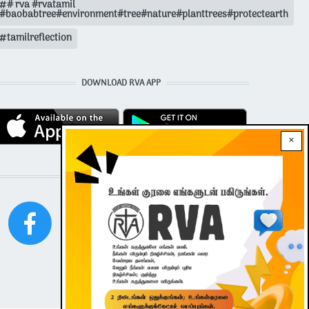
# rva #rvatamil
#baobabtree#environment#tree#nature#planttrees#protectearth
tamilreflection
DOWNLOAD RVA APP
×
STAY CONNECTED WITH US!