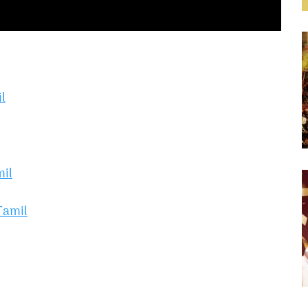
l
mil
Tamil