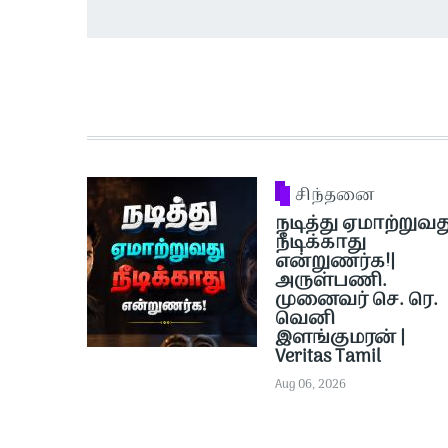
சிந்தனை
நடித்து ஏமாற்றுவத
நீடிக்காது
என்றுணர்க!|
அருள்பணி.
முனைவர் செ. ரெ.
வெனி
இளங்குமரன் |
Veritas Tamil
Aug 06, 2026