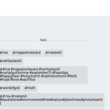
TAGS
rva
rvapastoralcare
rvatamil
veritastamil
#rva #rvapastorlacare #veritastamil
#ourladyofsorrow #september15 #feastday
#happyfeast #holychurch #catholicchurch #faith
#hope #love #sacrifice
wordofgod
truth
# rva #rvatamil
#baobabtree#environment#tree#nature#planttrees#protectearth
(