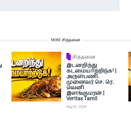
MORE சிந்தனை
சிந்தனை
ு
இடனறிந்து
கடமையாற்றிடுக! |
அருள்பணி.
முனைவர் செ. ரெ.
வெனி
இளங்குமரன் |
Veritas Tamil
Aug 01, 2026