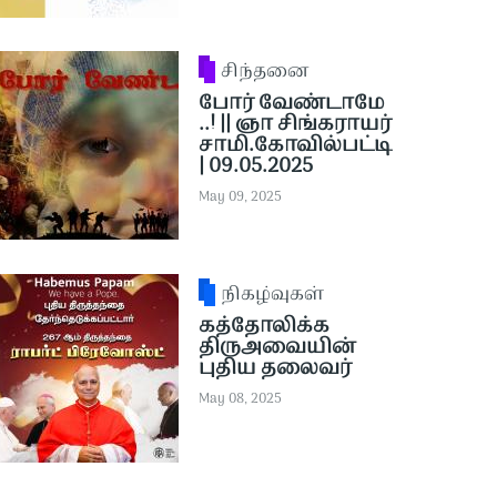
சிந்தனை
போர் வேண்டாமே
..! || ஞா சிங்கராயர்
சாமி.கோவில்பட்டி
| 09.05.2025
May 09, 2025
நிகழ்வுகள்
கத்தோலிக்க
திருஅவையின்
புதிய தலைவர்
May 08, 2025