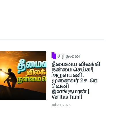
சிந்தனை
தீமையை விலக்கி
நன்மை செய்க!|
அருள்பணி.
முனைவர் செ. ரெ.
வெனி
இளங்குமரன் |
Veritas Tamil
Jul 29, 2026