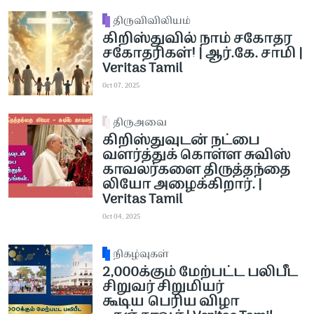
திருவிவிலியம்
கிறிஸ்துவில் நாம் சகோதர
சகோதரிகள்! | ஆர்.கே. சாமி |
Veritas Tamil
Oct 07, 2025
திருஅவை
கிறிஸ்துவுடன் நட்பை
வளர்த்துக் கொள்ள சுவிஸ்
காவலர்களை திருத்தந்தை
லியோ அழைக்கிறார். |
Veritas Tamil
Oct 04, 2025
நிகழ்வுகள்
2,000க்கும் மேற்பட்ட பலிபீட
சிறுவர் சிறுமியர்
கூடிய பெரிய விழா