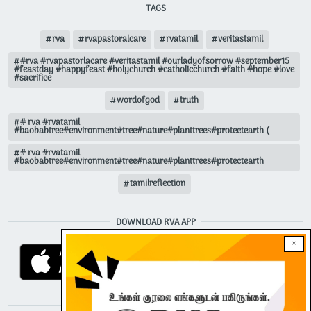
TAGS
rva
rvapastoralcare
rvatamil
veritastamil
#rva #rvapastorlacare #veritastamil #ourladyofsorrow #september15
#feastday #happyfeast #holychurch #catholicchurch #faith #hope #love
#sacrifice
wordofgod
truth
# rva #rvatamil
#baobabtree#environment#tree#nature#planttrees#protectearth (
# rva #rvatamil
#baobabtree#environment#tree#nature#planttrees#protectearth
tamilreflection
DOWNLOAD RVA APP
×
STAY CONNECTED WITH US!