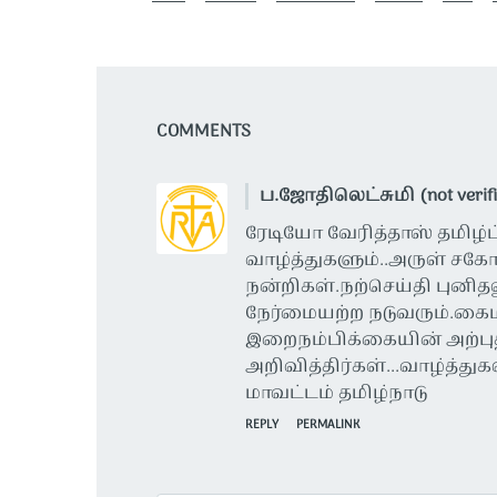
COMMENTS
ப.ஜோதிலெட்சுமி (not verifi
ரேடியோ வேரித்தாஸ் தமிழ
வாழ்த்துகளும்..அருள் சக
நன்றிகள்.நற்செய்தி புனித
நேர்மையற்ற நடுவரும்.க
இறைநம்பிக்கையின் அற்பு
அறிவித்திர்கள்...வாழ்த்த
மாவட்டம் தமிழ்நாடு
REPLY
PERMALINK