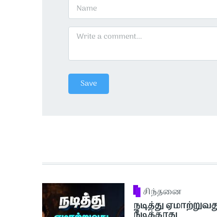
சிந்தனை
நடித்து ஏமாற்றுவத
நீடிக்காது