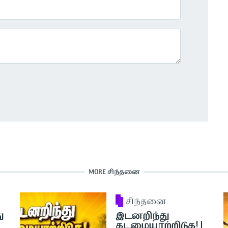
MORE சிந்தனை
சிந்தனை
ு
இடனறிந்து
கடமையாற்றிடுக! |