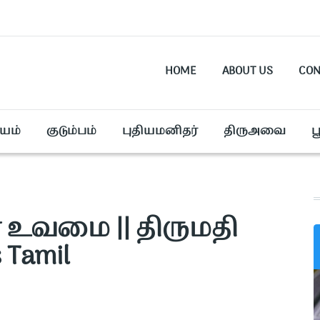
HOME
ABOUT US
CON
யம்
குடும்பம்
புதியமனிதர்
திருஅவை
ப
 உவமை || திருமதி
 Tamil