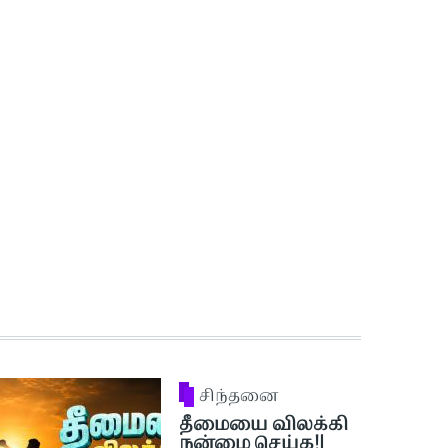
சிந்தனை
தீமையை விலக்கி
நன்மை செய்க!|