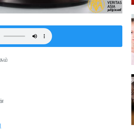
்கம்
ன்
​