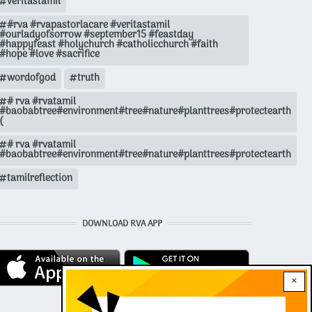
veritastamil
#rva #rvapastorlacare #veritastamil
#ourladyofsorrow #september15 #feastday
#happyfeast #holychurch #catholicchurch #faith
#hope #love #sacrifice
wordofgod
truth
# rva #rvatamil
#baobabtree#environment#tree#nature#planttrees#protectearth
(
# rva #rvatamil
#baobabtree#environment#tree#nature#planttrees#protectearth
tamilreflection
DOWNLOAD RVA APP
×