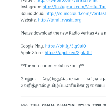
Twitter:
http://twitter.com/VeritasTamil​​
Instagram:
http://instagram.com/VeritasTami
SoundCloud:
http://soundcloud.com/VeritasTa
Website:
http://tamil.rvasia.org
Please download the new Radio Veritas Asia m
Google Play:
https://bit.ly/3lg9uIQ
Apple Store:
https://apple.co/3jakDbi
**for non-commercial use only**
மேலும் தெரிந்துகொள்ள விரும்பு
வேரித்தாஸ் தமிழ்ப்பணியின் இணையத
TAGS
BIBLE
JUSTICE
JUDGEMENT
WIDOW
KIND