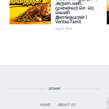
அருள்பணி.
முனைவர் செ. ரெ.
வெனி
இளங்குமரன் |
Veritas Tamil
Aug 01, 2026
SITEMAP
HOME
ABOUT US