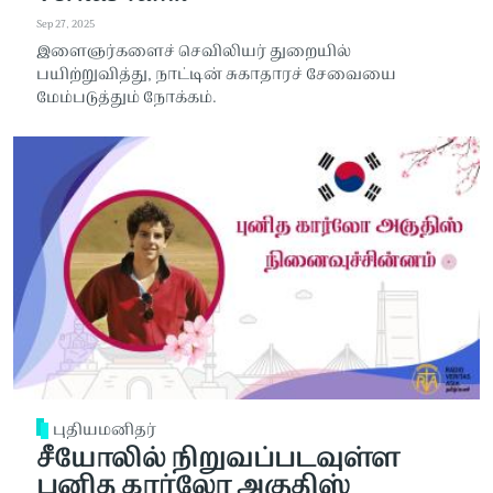
Sep 27, 2025
இளைஞர்களைச் செவிலியர் துறையில்
பயிற்றுவித்து, நாட்டின் சுகாதாரச் சேவையை
மேம்படுத்தும் நோக்கம்.
புதியமனிதர்
சீயோலில் நிறுவப்படவுள்ள
புனித கார்லோ அகுதிஸ்