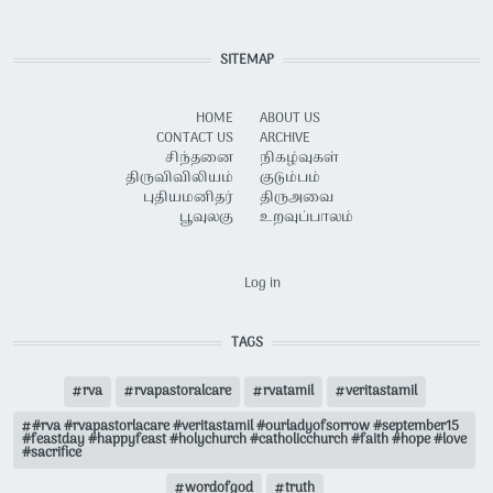
SITEMAP
HOME
ABOUT US
CONTACT US
ARCHIVE
சிந்தனை
நிகழ்வுகள்
திருவிவிலியம்
குடும்பம்
புதியமனிதர்
திருஅவை
பூவுலகு
உறவுப்பாலம்
USER ACCOUNT MENU
Log in
TAGS
rva
rvapastoralcare
rvatamil
veritastamil
#rva #rvapastorlacare #veritastamil #ourladyofsorrow #september15
#feastday #happyfeast #holychurch #catholicchurch #faith #hope #love
#sacrifice
wordofgod
truth