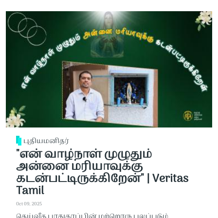
புதியமனிதர்
"என் வாழ்நாள் முழுதும்
அன்னை மரியாவுக்கு
கடன்பட்டிருக்கிறேன்" | Veritas
Tamil
Oct 09, 2025
தெய்வீக பாதுகாப்பின் மற்றொரு புலப்படும்