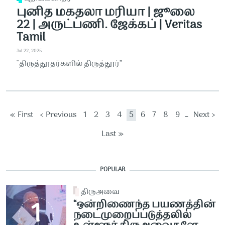
புனித மகதலா மரியா | ஜூலை
22 | அருட்பணி. ஜேக்கப் | Veritas
Tamil
Jul 22, 2025
“திருத்தூதர்களில் திருத்தூர்”
Pagination
First page
Previous page
Page
Page
Page
Page
Current page
Page
Page
Page
Page
Next pag
« First
‹ Previous
1
2
3
4
5
6
7
8
9
…
Next ›
Last page
Last »
POPULAR
திருஅவை
“ஒன்றிணைந்த பயணத்தின்
நடைமுறைப்படுத்தலில்