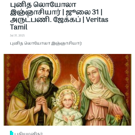
புனித லொயோலா
இஞ்ஞாசியார் | ஜூலை 31 |
அருட்பணி. ஜேக்கப் | Veritas
Tamil
Jul 31, 2025
புனித லொயோலா இஞ்ஞாசியார்
புதியமனிதர்