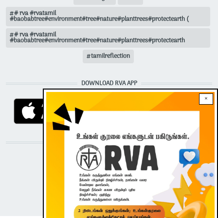
# rva #rvatamil
#baobabtree#environment#tree#nature#planttrees#protectearth (
# rva #rvatamil
#baobabtree#environment#tree#nature#planttrees#protectearth
tamilreflection
DOWNLOAD RVA APP
×
STAY CONNECTED WITH US!