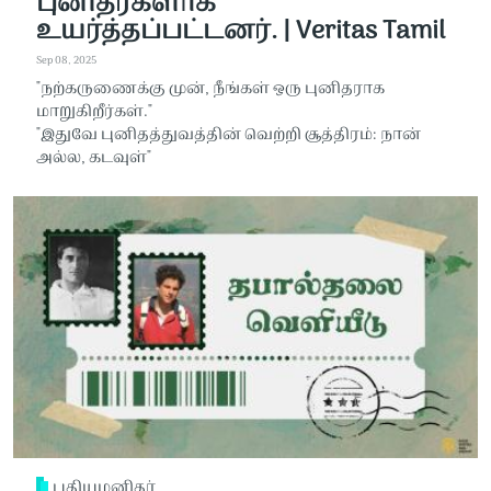
புனிதர்களாக
உயர்த்தப்பட்டனர். | Veritas Tamil
Sep 08, 2025
"நற்கருணைக்கு முன், நீங்கள் ஒரு புனிதராக
மாறுகிறீர்கள்."
"இதுவே புனிதத்துவத்தின் வெற்றி சூத்திரம்: நான்
அல்ல, கடவுள்"
புதியமனிதர்