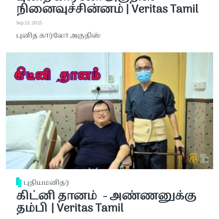
நினைவுச்சின்னம் | Veritas Tamil
Sep 23, 2025
புனித கார்லோ அகுதிஸ்
புதியமனிதர்
கிட்னி தானம் - அண்ணனுக்கு
தம்பி | Veritas Tamil