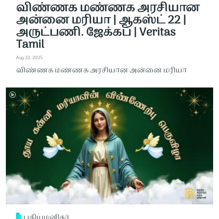
விண்ணக மண்ணக அரசியான
அன்னை மரியா | ஆகஸ்ட் 22 |
அருட்பணி. ஜேக்கப் | Veritas
Tamil
Aug 22, 2025
விண்ணக மண்ணக அரசியான அன்னை மரியா
புதியமனிதர்