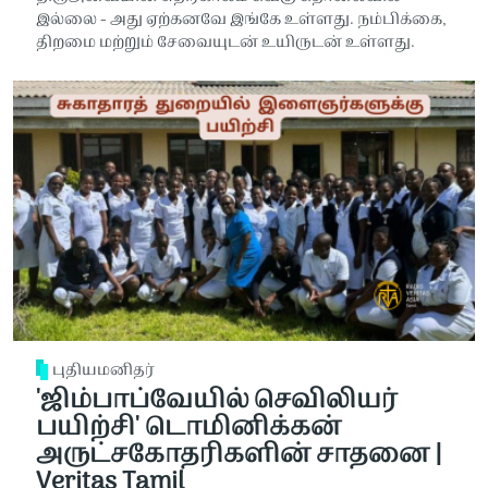
இல்லை - அது ஏற்கனவே இங்கே உள்ளது. நம்பிக்கை,
திறமை மற்றும் சேவையுடன் உயிருடன் உள்ளது.
புதியமனிதர்
'ஜிம்பாப்வேயில் செவிலியர்
பயிற்சி' டொமினிக்கன்
அருட்சகோதரிகளின் சாதனை |
Veritas Tamil