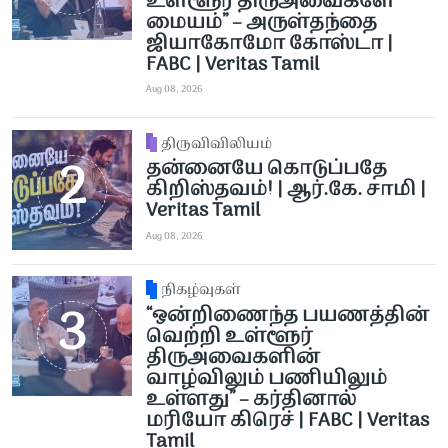
உள்ளூர் திருஅவைகளே
மையம்” – அருள்தந்தை
ஜியாகோமோ கோஸ்டா |
FABC | Veritas Tamil
Aug 08, 2026
திருவிவிலியம்
தன்னையே கொடுப்பதே
கிறிஸ்தவம்! | ஆர்.கே. சாமி |
Veritas Tamil
Aug 08, 2026
நிகழ்வுகள்
“ஒன்றிணைந்த பயணத்தின்
வெற்றி உள்ளூர்
திருஅவைகளின்
வாழ்விலும் பணியிலும்
உள்ளது” – கர்தினால்
மரியோ கிரெச் | FABC | Veritas
Tamil