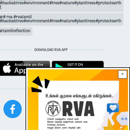
#baobabtree#environment#tree#nature#planttrees#protectearth
(
# rva #rvatamil
#baobabtree#environment#tree#nature#planttrees#protectearth
tamilreflection
DOWNLOAD RVA APP
×
STAY CONNECTED WITH US!