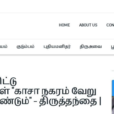
HOME
ABOUT US
CON
யம்
குடும்பம்
புதியமனிதர்
திருஅவை
ப
ட்டு
் "காசா நகரம் வேறு
டும்" - திருத்தந்தை |