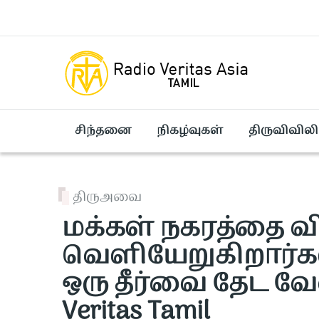
Skip to main content
சிந்தனை
நிகழ்வுகள்
திருவிவிலி
திருஅவை
மக்கள் நகரத்தை வி
வெளியேறுகிறார்கள
ஒரு தீர்வை தேட வேண்
Veritas Tamil