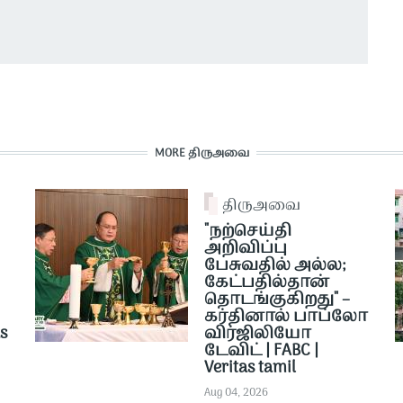
MORE திருஅவை
திருஅவை
"நற்செய்தி
அறிவிப்பு
பேசுவதில் அல்ல;
கேட்பதில்தான்
தொடங்குகிறது" –
கர்தினால் பாப்லோ
as
விர்ஜிலியோ
டேவிட் | FABC |
Veritas tamil
Aug 04, 2026