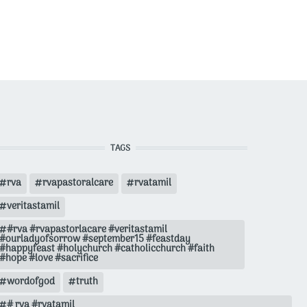
TAGS
rva
rvapastoralcare
rvatamil
veritastamil
#rva #rvapastorlacare #veritastamil
#ourladyofsorrow #september15 #feastday
#happyfeast #holychurch #catholicchurch #faith
#hope #love #sacrifice
wordofgod
truth
# rva #rvatamil