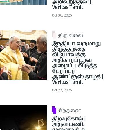
அறிவுறுத்தல்! |
Veritas Tamil
Oct 30, 2025
திருஅவை
இந்தியா வருமாறு
திருத்தந்தை
லியோவுக்கு
அதிகாரப்பூர்வ
அழைப்பு விடுத்த
பேராயர்
ஆண்ட்ரூஸ் தாழத் |
Veritas Tamil
Oct 23, 2025
சிந்தனை
திறவுகோல் |
அருள்பணி.