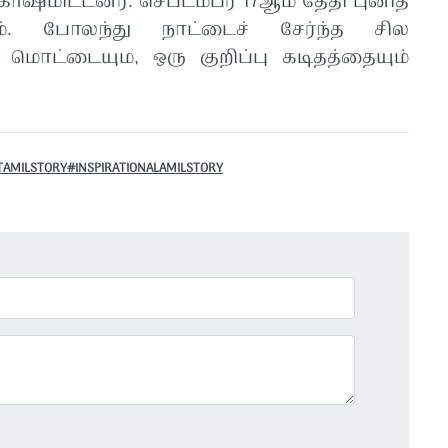
கோஷமிட்டனர். செப்டம்பர் 17ஆம் தேதி புனித
ும். போலந்து நாட்டைச் சேர்ந்த சில
 மொட்டையும, ஒரு குறிப்பு கடிதத்தையும்
AMILSTORY#INSPIRATIONALAMILSTORY