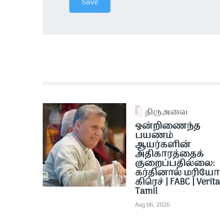
திருஅவை
ஒன்றிணைந்த
பயணம்
ஆயர்களின்
அதிகாரத்தைக்
குறைப்பதில்லை:
கர்தினால் மரியோ
கிரெச் | FABC | Verit
Tamil
Aug 06, 2026