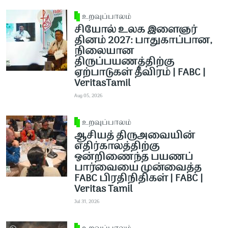
உறவுப்பாலம்
சியோல் உலக இளைஞர்
தினம் 2027: பாதுகாப்பான,
நிலையான
திருப்பயணத்திற்கு
ஏற்பாடுகள் தீவிரம் | FABC |
VeritasTamil
Aug 05, 2026
உறவுப்பாலம்
ஆசியத் திருஅவையின்
எதிர்காலத்திற்கு
ஒன்றிணைந்த பயணப்
பார்வையை முன்வைத்த
FABC பிரதிநிதிகள் | FABC |
Veritas Tamil
Jul 31, 2026