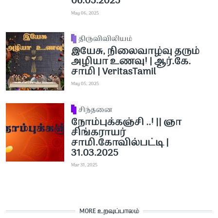
06.05.2025
May 06, 2025
திருவிவிலியம்
இயேசு, நிலைவாழ்வு தரும்
அழியா உணவு! | ஆர்.கே.
சாமி | VeritasTamil
May 05, 2025
சிந்தனை
நோம்புக்கஞ்சி ..! || ஞா
சிங்கராயர்
சாமி.கோவில்பட்டி |
31.03.2025
Mar 31, 2025
MORE உறவுப்பாலம்