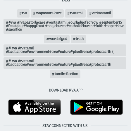
TAGS
rva
rvapastoralcare
rvatamil
veritastamil
#rva #rvapastorlacare #veritastamil #ourladyofsorrow #september15
#feastday #happyfeast #holychurch #catholicchurch #faith #hope #love
#sacrifice
wordofgod
truth
# rva #rvatamil
#baobabtree#environment#tree#nature#planttrees#protectearth (
# rva #rvatamil
#baobabtree#environment#tree#nature#planttrees#protectearth
tamilreflection
DOWNLOAD RVA APP
STAY CONNECTED WITH US!