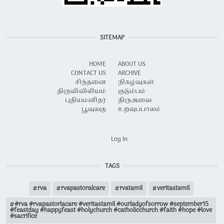
SITEMAP
HOME
ABOUT US
CONTACT US
ARCHIVE
சிந்தனை
நிகழ்வுகள்
திருவிவிலியம்
குடும்பம்
புதியமனிதர்
திருஅவை
பூவுலகு
உறவுப்பாலம்
USER ACCOUNT MENU
Log in
TAGS
rva
rvapastoralcare
rvatamil
veritastamil
#rva #rvapastorlacare #veritastamil #ourladyofsorrow #september15
#feastday #happyfeast #holychurch #catholicchurch #faith #hope #love
#sacrifice