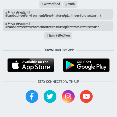
wordofgod
truth
# rva #rvatamil
#baobabtree#environment#tree#nature#planttrees#protectearth (
# rva #rvatamil
#baobabtree#environment#tree#nature#planttrees#protectearth
tamilreflection
DOWNLOAD RVA APP
STAY CONNECTED WITH US!