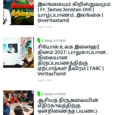
இலங்கையும் கிறிஸ்துவமும்
| Fr. James Jenistan OMI |
யாழ்ப்பாணம், இலங்கை |
@veritastamil ​
Aug 07, 2026
உறவுப்பாலம்
சியோல் உலக இளைஞர்
தினம் 2027: பாதுகாப்பான,
நிலையான
திருப்பயணத்திற்கு
ஏற்பாடுகள் தீவிரம் | FABC |
VeritasTamil
Aug 05, 2026
உறவுப்பாலம்
ஆசியத் திருஅவையின்
எதிர்காலத்திற்கு
ஒன்றிணைந்த பயணப்