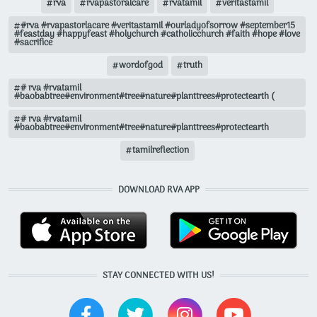
rva
rvapastoralcare
rvatamil
veritastamil
#rva #rvapastorlacare #veritastamil #ourladyofsorrow #september15
#feastday #happyfeast #holychurch #catholicchurch #faith #hope #love
#sacrifice
wordofgod
truth
# rva #rvatamil
#baobabtree#environment#tree#nature#planttrees#protectearth (
# rva #rvatamil
#baobabtree#environment#tree#nature#planttrees#protectearth
tamilreflection
DOWNLOAD RVA APP
STAY CONNECTED WITH US!