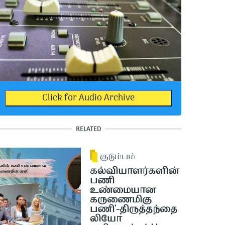
Click for Audio Archive
RELATED
குடும்பம்
கல்வியாளர்களின்
பணி
உண்மையான
கருணைமிகு
பணி'-திருத்தந்தை
லியோ