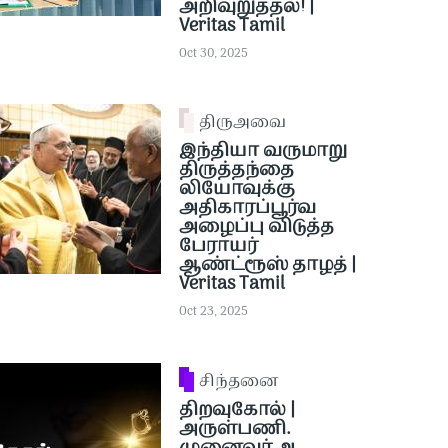
அறிவுறுத்தல்! |
Veritas Tamil
Oct 30, 2025
திருஅவை
இந்தியா வருமாறு
திருத்தந்தை
லியோவுக்கு
அதிகாரப்பூர்வ
அழைப்பு விடுத்த
பேராயர்
ஆண்ட்ரூஸ் தாழத் |
Veritas Tamil
Oct 23, 2025
சிந்தனை
திறவுகோல் |
அருள்பணி.