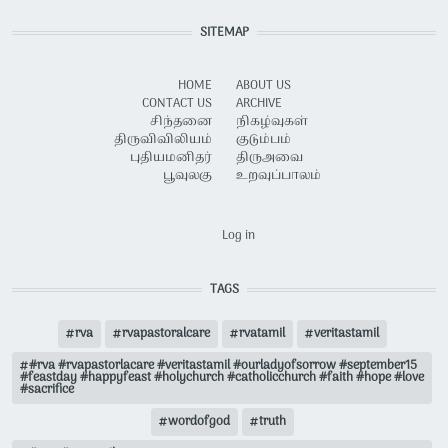
SITEMAP
HOME
ABOUT US
CONTACT US
ARCHIVE
சிந்தனை
நிகழ்வுகள்
திருவிவிலியம்
குடும்பம்
புதியமனிதர்
திருஅவை
பூவுலகு
உறவுப்பாலம்
USER ACCOUNT MENU
Log in
TAGS
rva
rvapastoralcare
rvatamil
veritastamil
#rva #rvapastorlacare #veritastamil #ourladyofsorrow #september15
#feastday #happyfeast #holychurch #catholicchurch #faith #hope #love
#sacrifice
wordofgod
truth