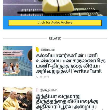
Click for Audio Archive
RELATED
குடும்பம்
கல்வியாளர்களின் பணி
உண்மையான கருணைமிகு
பணி'-திருத்தந்தை லியோ
அறிவுறுத்தல்! | Veritas Tamil
Oct 30, 2025
திருஅவை
இந்தியா வருமாறு
திருத்தந்தை லியோவுக்கு
அதிகாரப்பூர்வ அழைப்பு