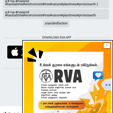
# rva #rvatamil
#baobabtree#environment#tree#nature#planttrees#protectearth (
# rva #rvatamil
#baobabtree#environment#tree#nature#planttrees#protectearth
tamilreflection
DOWNLOAD RVA APP
×
STAY CONNECTED WITH US!