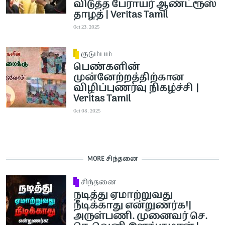
விடுத்த பேராயர் ஆண்ட்ரூஸ்
தாழத் | Veritas Tamil
Oct 23, 2025
குடும்பம்
பெண்களின்
முன்னேற்றத்திற்கான
விழிப்புணர்வு நிகழ்ச்சி |
Veritas Tamil
Oct 08, 2025
MORE சிந்தனை
சிந்தனை
நடித்து ஏமாற்றுவது
நீடிக்காது என்றுணர்க!|
அருள்பணி. முனைவர் செ.